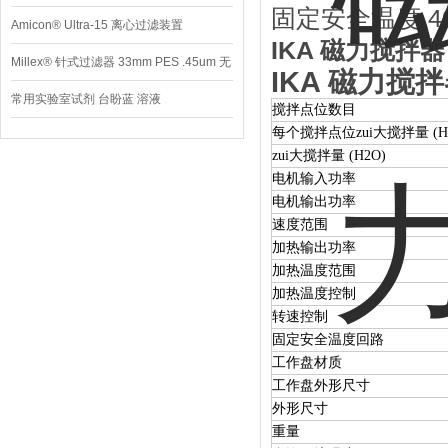
固定安全温度 40
Amicon® Ultra-15 离心过滤装置
IKA 磁力搅拌器
Millex® 针式过滤器 33mm PES .45um 无
IKA 磁力搅拌
菌
常用实验室试剂 台盼蓝 溶液
搅拌点位数目
每个搅拌点位zui大搅拌量 (H
zui大搅拌量 (H2O)
电机输入功率
电机输出功率
速度范围
加热输出功率
加热温度范围
加热温度控制
转速控制
固定安全温度回路
工作盘材质
工作盘外形尺寸
外形尺寸
重量