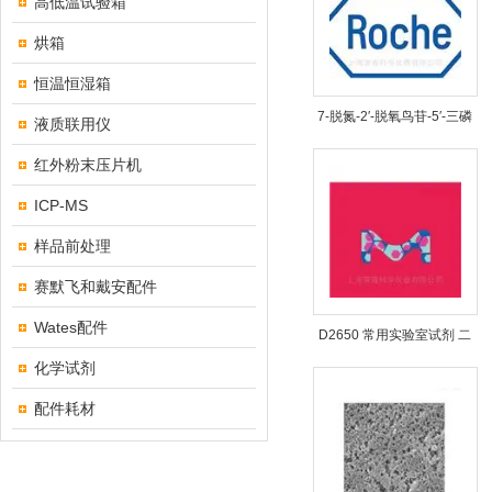
高低温试验箱
烘箱
恒温恒湿箱
7-脱氮-2′-脱氧鸟苷-5′-三磷
液质联用仪
酸
红外粉末压片机
ICP-MS
样品前处理
赛默飞和戴安配件
Wates配件
D2650 常用实验室试剂 二
甲基亚砜
化学试剂
配件耗材