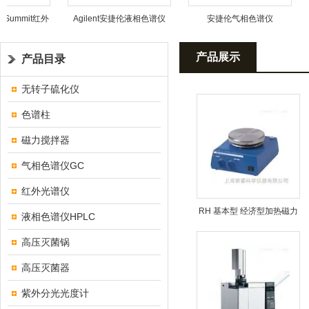
ummit红外
Agilent安捷伦液相色谱仪
安捷伦气相色谱仪
1260
产品展示
产品目录
无转子硫化仪
色谱柱
磁力搅拌器
气相色谱仪GC
红外光谱仪
RH 基本型 经济型加热磁力
液相色谱仪HPLC
搅拌器
高压灭菌锅
高压灭菌器
紫外分光光度计