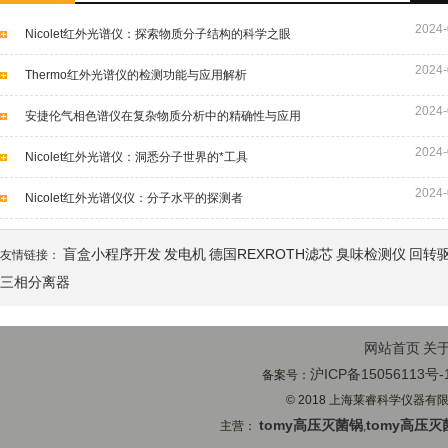
2024-
Nicolet红外光谱仪：探索物质分子结构的科学之眼
2024-
Thermo红外光谱仪的检测功能与应用解析
2024-
安捷伦气相色谱仪在复杂物质分析中的精确性与应用
2024-
Nicolet红外光谱仪：洞悉分子世界的*工具
2024-
Nicolet红外光谱仪仪：分子水平的探测者
盲盒小程序开发
发电机
德国REXROTH滤芯
臭味检测仪
回转
友情链接：
三相分离器
网站首页
关
沪ICP备15056113号-
备案号：
© 2018 上海莱睿科学仪器有限公司
tomy高压灭菌锅
tomy高压灭
主营：
,