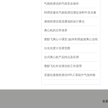
气相色谱仪的气体安全操作
利用安捷伦气相色谱仪测定涂料中含水量
液相色谱仪器流通池的设计要点
离心机的日常保养
赛默飞离心小课堂 |如何利用超速离心法纯
化外泌体
分光光度计光谱范围
台式离心机产品特点及应用
赛默飞红外光谱仪的工作原理
安捷伦液相色谱仪HPLC系统中气泡对检
测的影响及解决方法
备