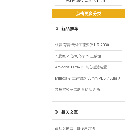
液相色谱仪 waters 1525
点击更多分类
新品推荐
优肯 育肯 无转子硫变仪 UR-2030
7-脱氮-2′-脱氧鸟苷-5′-三磷酸
Amicon® Ultra-15 离心过滤装置
Millex® 针式过滤器 33mm PES .45um 无
菌
常用实验室试剂 台盼蓝 溶液
相关文章
高压灭菌器正确使用方法