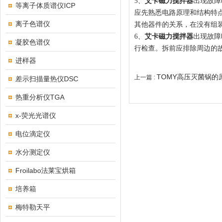
5、
艾卡磁力搅拌器
出现故障
等离子体质谱仪ICP
应先熟悉电路原理和结构特
离子色谱仪
其他器件的关系，在没有组
6、
艾卡磁力搅拌器
出现故障
凝胶色谱仪
行检查。拆前应排除周边的
进样器
TOMY高压灭菌锅的
上一篇 :
差示扫描量热仪DSC
热重分析仪TGA
x-荧光光谱仪
电位滴定仪
水分测定仪
Froilabo法莱宝烘箱
培养箱
梅特勒天平