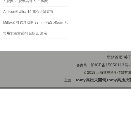
7-脱氮-2′-脱氧鸟苷-5′-三磷酸
Amicon® Ultra-15 离心过滤装置
Millex® 针式过滤器 33mm PES .45um 无
菌
常用实验室试剂 台盼蓝 溶液
网站首页
关
沪ICP备15056113号-
备案号：
© 2018 上海莱睿科学仪器有限公司
tomy高压灭菌锅
tomy高压灭
主营：
,