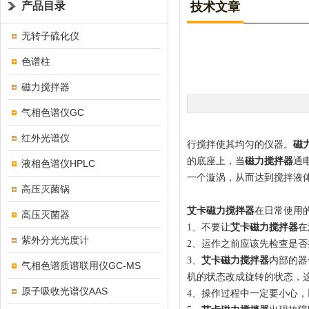
产品目录
技术文章
无转子硫化仪
色谱柱
磁力搅拌器
气相色谱仪GC
红外光谱仪
行搅拌使其均匀的仪器。
磁
的底座上，当
磁力搅拌器
通
液相色谱仪HPLC
一个漩涡，从而达到搅拌液
高压灭菌锅
艾卡磁力搅拌器
在日常使用
高压灭菌器
1、不要让
艾卡磁力搅拌器
在
紫外分光光度计
2、运作之前应该先检查是
3、
艾卡磁力搅拌器
内部的器
气相色谱质谱联用仪GC-MS
机的状态改成旋转的状态，
原子吸收光谱仪AAS
4、操作过程中一定要小心