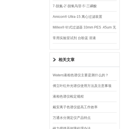
7-脱氮-2′-脱氧鸟苷-5′-三磷酸
Amicon® Ultra-15 离心过滤装置
Millex® 针式过滤器 33mm PES .45um 无
菌
常用实验室试剂 台盼蓝 溶液
相关文章
Waters液相色谱仪主要是测什么的？
傅立叶红外光谱仪使用方法及注意事项
液相色谱仪检定规程
戴安离子色谱仪提高工作效率
万通水分测定仪产品特点
磁力搅拌器故障处理办法