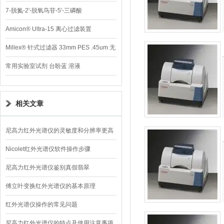
7-脱氮-2′-脱氧鸟苷-5′-三磷酸
Amicon® Ultra-15 离心过滤装置
Millex® 针式过滤器 33mm PES .45um 无
菌
常用实验室试剂 台盼蓝 溶液
相关文章
尼高力红外光谱仪的灵敏度和分辨率更高
Nicolet红外光谱仪软件操作步骤
尼高力红外光谱仪鉴别真假翡翠
傅立叶变换红外光谱仪的基本原理
红外光谱仪操作的常见问题
尼高力红外光谱仪的特点及使用注意事项