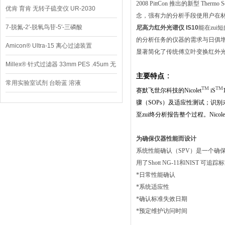
2008 PittCon 推出的新型 Th
优肯 育肯 无转子硫变仪 UR-2030
念，强有力的分析手段使用户在
7-脱氮-2′-脱氧鸟苷-5′-三磷酸
尼高力红外光谱仪 IS10
能在zu
的分析任务的仪器的需求与日俱
Amicon® Ultra-15 离心过滤装置
显著简化了传统傅立叶变换红外
Millex® 针式过滤器 33mm PES .45um 无
：
主要特点
菌
常用实验室试剂 台盼蓝 溶液
TM
TM
赛默飞世尔科技的Nicolet
iS
骤（SOPs）及适应性测试；识别未
至zui终分析报告整个过程。Nic
为确保仪器性能而设计
系统性能确认（SPV）是一个确保
用了Shott NG-11和NIST 
*日常性能确认
*系统适应性
*确认标准失效日期
*预定维护访问时间