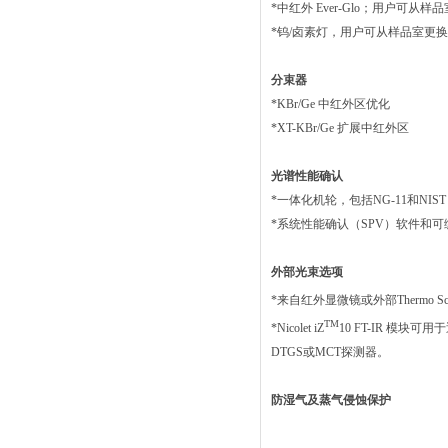
*中红外 Ever-Glo；用户可从样
*钨/卤素灯，用户可从样品室更
分束器
*KBr/Ge 中红外区优化
*XT-KBr/Ge 扩展中红外区
光谱性能确认
*一体化机轮，包括NG-11和NI
*系统性能确认（SPV）软件和
外部光束选项
*来自红外显微镜或外部Thermo Scientif
TM
*Nicolet iZ
10 FT-IR 模
DTGS或MCT探测器。
防湿气及蒸气侵蚀保护