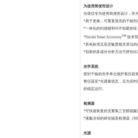
为使用简便而设计
光谱仪专为使用简便而设计，并
*易于更换，可重复填充的干燥
*一体化的扫描键和SOP创建按
TM
*Nicolet Smart Accessory
技术简
*具有标准且高灵敏度相关算法
*创新的多成分分析方法可辨别
光学系统
密封干燥的光学单元保护着仪器
整仪器至*光通量状态，且为实时
的稳定运行。
检测器
*可快速恢复的含重氢三甘醇硫酸
*液氮冷却的碲化镉汞检测器（M
光源