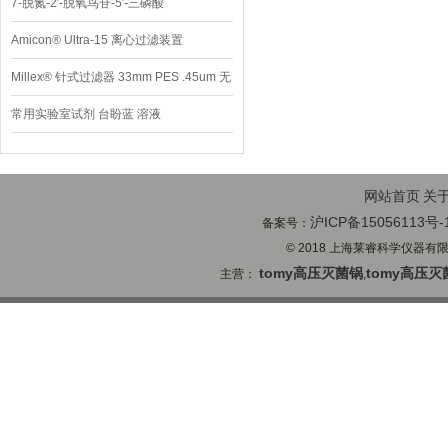
7-脱氮-2′-脱氧鸟苷-5′-三磷酸
Amicon® Ultra-15 离心过滤装置
Millex® 针式过滤器 33mm PES .45um 无
菌
常用实验室试剂 台盼蓝 溶液
网站首页
关
沪ICP备15056113号-
备案号：
© 2018 上海莱睿科学仪器有限公司
tomy高压灭菌锅
tomy高压灭
主营：
,