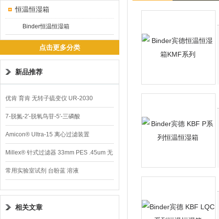
恒温恒湿箱
Binder恒温恒湿箱
点击更多分类
新品推荐
优肯 育肯 无转子硫变仪 UR-2030
7-脱氮-2′-脱氧鸟苷-5′-三磷酸
Amicon® Ultra-15 离心过滤装置
Millex® 针式过滤器 33mm PES .45um 无
菌
常用实验室试剂 台盼蓝 溶液
相关文章