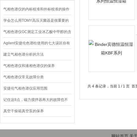
气相色谱仪的内标校准和外标校准的操作
方法
学会怎么用TOMY高压灭菌器是很重要的
气相色谱仪GC测定工业冰乙酸中甲醇的含
量
Agilent安捷伦色谱柱使用的七大误区你有
遇到过吗？
建立气相色谱分析的方法
气相色谱仪和液相色谱仪的保养
气相色谱仪常见故障分类
共 4 条记录，当前 1 / 1 
安捷伦气相色谱仪应用范围
记住这8点，磁力搅拌器再大的故障也不
用慌
真空干燥箱真空泵的保养
网站首页
关