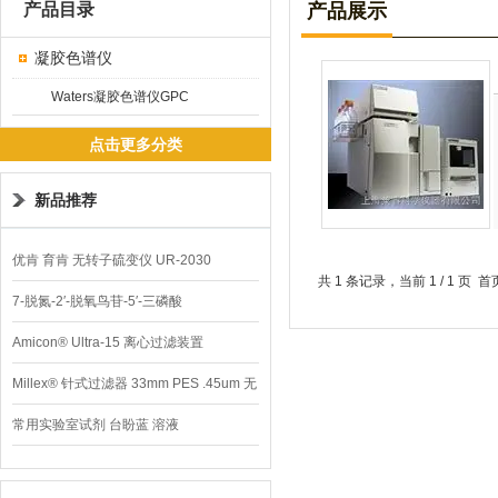
产品目录
产品展示
凝胶色谱仪
Waters凝胶色谱仪GPC
点击更多分类
新品推荐
优肯 育肯 无转子硫变仪 UR-2030
共 1 条记录，当前 1 / 1 
7-脱氮-2′-脱氧鸟苷-5′-三磷酸
Amicon® Ultra-15 离心过滤装置
Millex® 针式过滤器 33mm PES .45um 无
菌
常用实验室试剂 台盼蓝 溶液