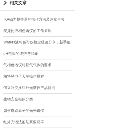
相关文章
IKA磁力搅拌器的操作方法及注意事项
安捷伦液相色谱仪的工作原理
Waters液相色谱仪检定经验分享，新手值
得借鉴
pH电极的维护与保养
气相色谱仪对载气气体的要求
梅特勒电子天平操作规程
傅立叶变换红外光谱仪产品特点
生物安全柜的分类
如何选购原子荧光光谱仪
红外光谱法鉴别真假翡翠