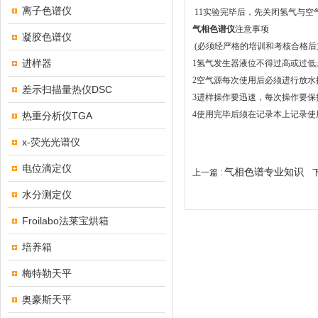
离子色谱仪
11实验完毕后，先关闭氢气与
气相色谱仪
注意事项
凝胶色谱仪
(必须经严格的培训和考核合格后
进样器
1氢气发生器液位不得过高或过低
2空气源每次使用后必须进行放水
差示扫描量热仪DSC
3进样操作要迅速，每次操作要保
4使用完毕后须在记录本上记录使
热重分析仪TGA
x-荧光光谱仪
电位滴定仪
气相色谱专业知识
上一篇 :
下
水分测定仪
Froilabo法莱宝烘箱
培养箱
梅特勒天平
奥豪斯天平