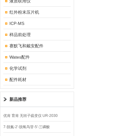
液质联用仪
红外粉末压片机
ICP-MS
样品前处理
赛默飞和戴安配件
Wates配件
化学试剂
配件耗材
新品推荐
优肯 育肯 无转子硫变仪 UR-2030
7-脱氮-2′-脱氧鸟苷-5′-三磷酸