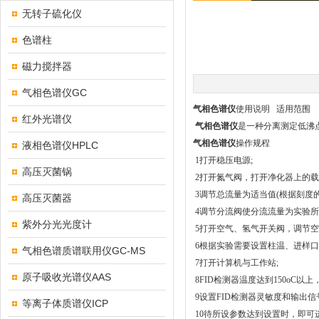
无转子硫化仪
色谱柱
磁力搅拌器
气相色谱仪GC
气相色谱仪
使用说明 适用范围
红外光谱仪
气相色谱仪
是一种分离测定低沸
气相色谱仪
操作规程
液相色谱仪HPLC
1打开稳压电源;
高压灭菌锅
2打开氮气阀，打开净化器上的载
3调节总流量为适当值(根据刻度的
高压灭菌器
4调节分流阀使分流流量为实验所
紫外分光光度计
5打开空气、氢气开关阀，调节空
6根据实验需要设置柱温、进样口
气相色谱质谱联用仪GC-MS
7打开计算机与工作站;
原子吸收光谱仪AAS
8FID检测器温度达到150oC以上
9设置FID检测器灵敏度和输出信
等离子体质谱仪ICP
10待所设参数达到设置时，即可