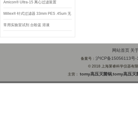
Amicon® Ultra-15 离心过滤装置
Millex® 针式过滤器 33mm PES .45um 无
菌
常用实验室试剂 台盼蓝 溶液
网站首页
关
沪ICP备15056113号-
备案号：
© 2018 上海莱睿科学仪器有限公司
tomy高压灭菌锅
tomy高压灭
主营：
,