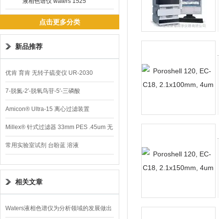
液相色谱仪 waters 1525
点击更多分类
新品推荐
优肯 育肯 无转子硫变仪 UR-2030
7-脱氮-2′-脱氧鸟苷-5′-三磷酸
Amicon® Ultra-15 离心过滤装置
Millex® 针式过滤器 33mm PES .45um 无
菌
常用实验室试剂 台盼蓝 溶液
相关文章
Waters液相色谱仪为分析领域的发展做出