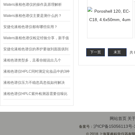
贡献
Waters液相色谱仪的操作及原理解析
Waters液相色谱仪主要是测什么的？
安捷伦液相色谱仪都有哪些应用？
Waters液相色谱仪检定经验分享，新手值
得借鉴
安捷伦液相色谱仪的养护要做到面面俱到
下一页
末页
共 
液相色谱类型多，且看你能说出几个
液相色谱仪HPLC同时测定化妆品中的3种
苯扎氯铵同系物
液相色谱仪压力不稳忽高忽低如何解决
液相色谱仪HPLC紫外检测器需要信噪比
指标
网站首页
关
沪ICP备15056113号-
备案号：
© 2018 上海莱睿科学仪器有限公司