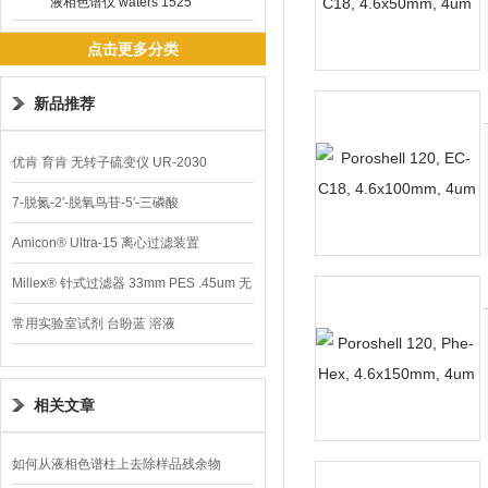
液相色谱仪 waters 1525
点击更多分类
新品推荐
优肯 育肯 无转子硫变仪 UR-2030
7-脱氮-2′-脱氧鸟苷-5′-三磷酸
Amicon® Ultra-15 离心过滤装置
Millex® 针式过滤器 33mm PES .45um 无
菌
常用实验室试剂 台盼蓝 溶液
相关文章
如何从液相色谱柱上去除样品残余物