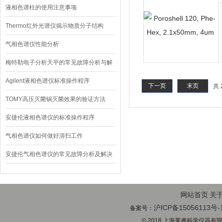
液相色谱柱的使用注意事项
Thermo红外光谱仪揭示物质分子结构
气相色谱仪性能分析
梅特勒电子分析天平的常见故障分析与解
决
Agilent液相色谱仪标准操作程序
下一页
末页
共 
TOMY高压灭菌锅灭菌效果的验证方法
安捷伦液相色谱仪的标准操作程序
气相色谱仪如何做好清扫工作
安捷伦气相色谱仪的常见故障分析及解决
方法
网站首页
关
沪ICP备15056113号-
备案号：
© 2018 上海莱睿科学仪器有限公司