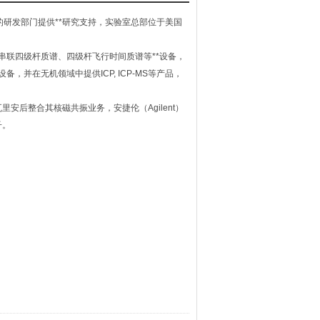
t）的研发部门提供**研究支持，实验室总部位于美国
、串联四级杆质谱、四级杆飞行时间质谱等**设备，
备，并在无机领域中提供ICP, ICP-MS等产品，
后整合其核磁共振业务，安捷伦（Agilent）
子。