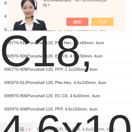
693770-902Poroshell 120, EC-C18, 2.1x150mm, 4um
吗？
699970-902Poroshell 120, EC-C18, 4.6x50mm, 4um
693970-912Poroshell 120, Phe-Hex, 4.6x150mm, 4um
699770-912Poroshell 120, Phe-Hex, 2.1x50mm, 4um
693970-906Poroshell 120, EC-C8, 4.6x150mm, 4um
695770-408Poroshell 120, PFP, 2.1x100mm, 4um
695970-912Poroshell 120, Phe-Hex, 4.6x100mm, 4um
699970-906Poroshell 120, EC-C8, 4.6x50mm, 4um
693970-408Poroshell 120, PFP, 4.6x150mm, 4um
产品：