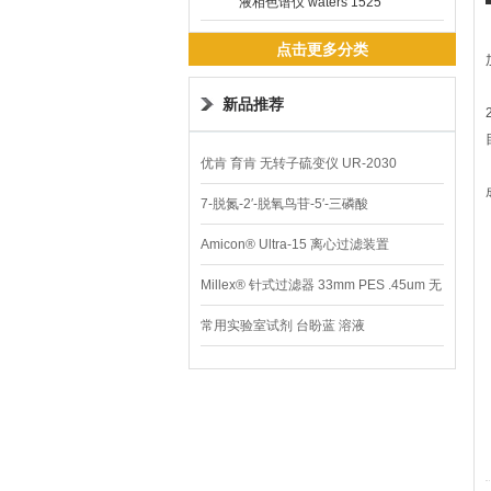
液相色谱仪 waters 1525
点击更多分类
新品推荐
优肯 育肯 无转子硫变仪 UR-2030
7-脱氮-2′-脱氧鸟苷-5′-三磷酸
Amicon® Ultra-15 离心过滤装置
Millex® 针式过滤器 33mm PES .45um 无
菌
常用实验室试剂 台盼蓝 溶液