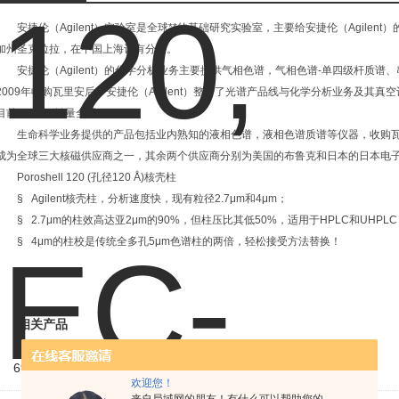
安捷伦（Agilent）实验室是全球**的基础研究实验室，主要给安捷伦（Agilen
加州圣克拉拉，在中国上海设有分支。
安捷伦（Agilent）的化学分析业务主要提供气相色谱，气相色谱-单四级杆质谱
2009年收购瓦里安后，安捷伦（Agilent）整合了光谱产品线与化学分析业务及其真空设
目前ICP-MS销量全球**。
生命科学业务提供的产品包括业内熟知的液相色谱，液相色谱质谱等仪器，收购瓦里安
成为全球三大核磁供应商之一，其余两个供应商分别为美国的布鲁克和日本的日本电
Poroshell 120 (孔径120 Å)核壳柱
§ Agilent核壳柱，分析速度快，现有粒径2.7μm和4μm；
§ 2.7μm的柱效高达亚2μm的90%，但柱压比其低50%，适用于HPLC和UHPLC
§ 4μm的柱校是传统全多孔5μm色谱柱的两倍，轻松接受方法替换！
相关产品
695770-902Poroshell 120, EC-C18, 2.1x100mm, 4um
欢迎您！
来自局域网的朋友！有什么可以帮助您的