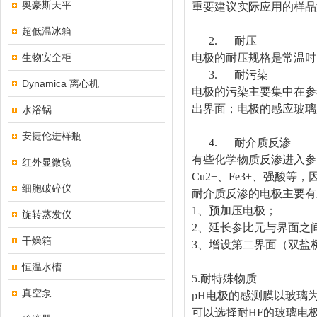
奥豪斯天平
重要建议实际应用的样品
超低温冰箱
2.
耐压
生物安全柜
电极的耐压规格是常温时
3.
耐污染
Dynamica 离心机
电极的污染主要集中在参
出界面；电极的感应玻璃
水浴锅
安捷伦进样瓶
4.
耐介质反渗
有些化学物质反渗进入参
红外显微镜
Cu2+
、
Fe3+
、强酸等，
细胞破碎仪
耐介质反渗的电极主要有
1
、预加压电极；
旋转蒸发仪
2
、延长参比元与界面之
干燥箱
3
、增设第二界面（双盐
恒温水槽
5.
耐特殊物质
真空泵
pH
电极的感测膜以玻璃为
可以选择耐
HF
的玻璃电