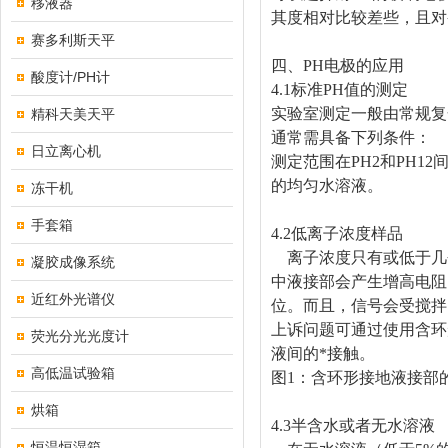
移液器
其度相对比较差些，且对
赛多利斯天平
四、
PH
电极的应用
酸度计/PH计
4.1
标准
PH
值的测定
实验室测定一般由常规复
精科天美天平
通常需具备下列条件：
日立离心机
测定范围在
PH2
和
PH12
的均匀水溶液。
冻干机
手套箱
4.2
低离子浓度样品
离子浓度只有或低于几
凝胶成像系统
中液接部会产生增高电阻
近红外光谱仪
位。而且，信号会受搅拌
上诉问题可通过使用含环
荧光分光光度计
液间的*接触。
高低温试验箱
图
1
：含环形接地液接部
烘箱
4.3
半含水或者无水溶液
恒温恒湿箱