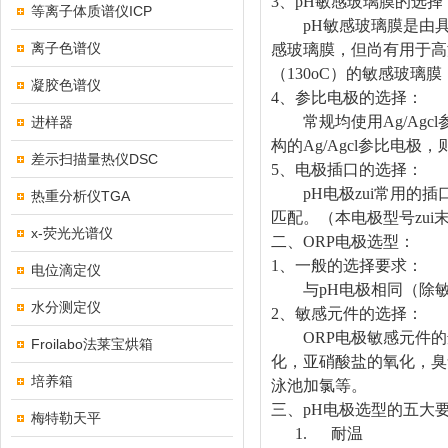
3
、pH敏感玻璃膜的选择
等离子体质谱仪ICP
pH敏感玻璃膜是由具
离子色谱仪
感玻璃膜，但尚有用于高
（130oC）的敏感玻
凝胶色谱仪
4
、参比电极的选择：
常规均使用Ag/Agcl
进样器
构的Ag/Agcl参比
差示扫描量热仪DSC
5
、电极插口的选择：
pH电极zui常用的插
热重分析仪TGA
匹配。（本电极型号zu
x-荧光光谱仪
二、ORP电极选型：
1
、一般的选择要求：
电位滴定仪
与pH电极相同（除敏
水分测定仪
2
、敏感元件的选择：
ORP电极敏感元件的
Froilabo法莱宝烘箱
化，亚硝酸盐的氧化，臭
培养箱
泳池加氯等。
三、
pH
电极选型的五大
梅特勒天平
1.
耐温