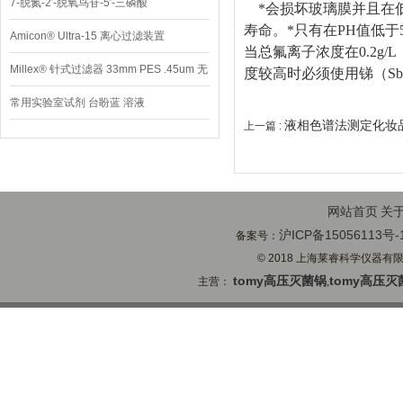
7-脱氮-2′-脱氧鸟苷-5′-三磷酸
*会损坏玻璃膜并且在
寿命。*只有在
PH
值低于
Amicon® Ultra-15 离心过滤装置
当总氟离子浓度在
0.2g/L
Millex® 针式过滤器 33mm PES .45um 无
度较高时必须使用锑（
Sb
菌
常用实验室试剂 台盼蓝 溶液
液相色谱法测定化妆
上一篇 :
网站首页
关
沪ICP备15056113号-
备案号：
© 2018 上海莱睿科学仪器有限公司
tomy高压灭菌锅
tomy高压灭
主营：
,