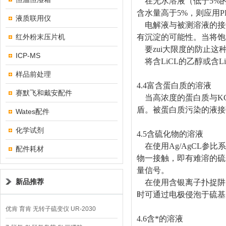
在无水溶液（低于
5%
含水量高于
5%
，则应用
P
液质联用仪
电解液与被测溶液的接
红外粉末压片机
有沉淀的可能性。当将饱
要zui大限度的防止
ICP-MS
将含
LiCL
的乙醇或含
L
样品前处理
4.4
富含蛋白质的溶液
赛默飞和戴安配件
当高浓度的蛋白质与
K
盾。被蛋白质污染的液接
Wates配件
化学试剂
4.5
含硫化物的溶液
在使用
Ag/AgCL
参比系
配件耗材
物一接触，即有难溶的硫
量信号。
新品推荐
在使用含银离子扑捉阱
时可通过电极侵泡于硫基
优肯 育肯 无转子硫变仪 UR-2030
4.6
含*的溶液