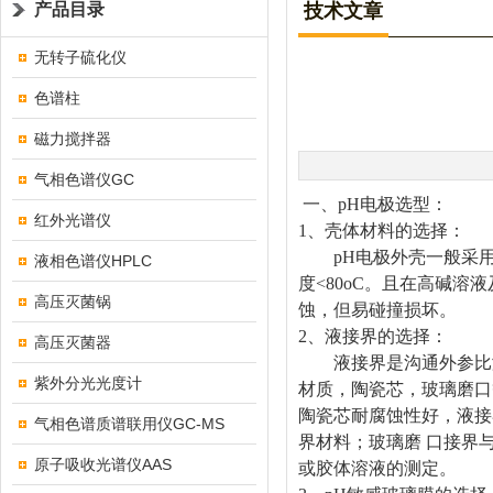
产品目录
技术文章
无转子硫化仪
色谱柱
磁力搅拌器
气相色谱仪GC
一、pH电极选型：
红外光谱仪
1
、壳体材料的选择：
pH电极外壳一般采用P
液相色谱仪HPLC
度<80oC。且在高碱溶
高压灭菌锅
蚀，但易碰撞损坏。
2
、液接界的选择：
高压灭菌器
液接界是沟通外参比溶
紫外分光光度计
材质，陶瓷芯，玻璃磨口
陶瓷芯耐腐蚀性好，液接
气相色谱质谱联用仪GC-MS
界材料；玻璃磨 口接界
原子吸收光谱仪AAS
或胶体溶液的测定。