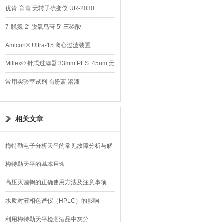
优肯 育肯 无转子硫变仪 UR-2030
7-脱氮-2′-脱氧鸟苷-5′-三磷酸
Amicon® Ultra-15 离心过滤装置
Millex® 针式过滤器 33mm PES .45um 无
菌
常用实验室试剂 台盼蓝 溶液
相关文章
梅特勒电子分析天平的常见故障分析与解
决
梅特勒天平的基本用途
高压灭菌锅的正确使用方法及注意事项
水质对液相色谱仪（HPLC）的影响
利用梅特勒天平检测酒品中灰分