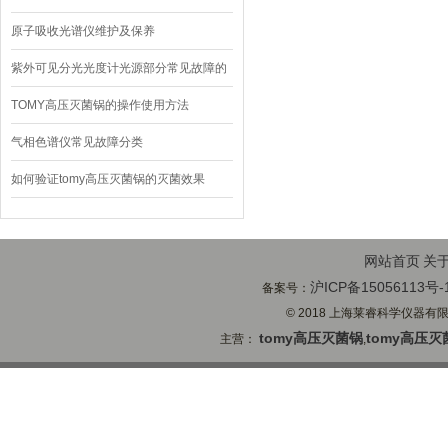
原子吸收光谱仪维护及保养
紫外可见分光光度计光源部分常见故障的
排除
TOMY高压灭菌锅的操作使用方法
气相色谱仪常见故障分类
如何验证tomy高压灭菌锅的灭菌效果
网站首页
关
沪ICP备15056113号-
备案号：
© 2018 上海莱睿科学仪器有限公司
tomy高压灭菌锅
tomy高压灭
主营：
,