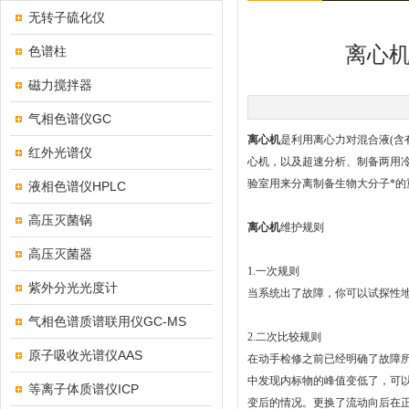
无转子硫化仪
离心
色谱柱
磁力搅拌器
气相色谱仪GC
离心机
是利用离心力对混合液(含
红外光谱仪
心机，以及超速分析、制备两用冷
验室用来分离制备生物大分子*的
液相色谱仪HPLC
高压灭菌锅
离心机
维护规则
高压灭菌器
1.一次规则
紫外分光光度计
当系统出了故障，你可以试探性
气相色谱质谱联用仪GC-MS
2.二次比较规则
原子吸收光谱仪AAS
在动手检修之前已经明确了故障
中发现内标物的峰值变低了，可
等离子体质谱仪ICP
变后的情况。更换了流动向后在