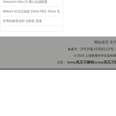
Amicon® Ultra-15 离心过滤装置
Millex® 针式过滤器 33mm PES .45um 无
菌
常用实验室试剂 台盼蓝 溶液
网站首页
关
沪ICP备15056113号-
备案号：
© 2018 上海莱睿科学仪器有限公司
tomy高压灭菌锅
tomy高压灭
主营：
,