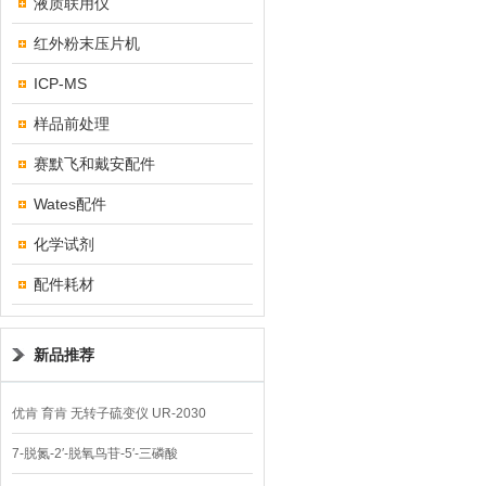
液质联用仪
红外粉末压片机
ICP-MS
样品前处理
赛默飞和戴安配件
Wates配件
化学试剂
配件耗材
新品推荐
优肯 育肯 无转子硫变仪 UR-2030
7-脱氮-2′-脱氧鸟苷-5′-三磷酸