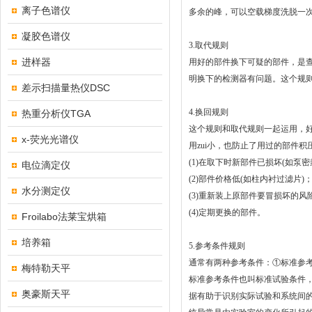
离子色谱仪
多余的峰，可以空载梯度洗脱一
凝胶色谱仪
3.取代规则
进样器
用好的部件换下可疑的部件，是
明换下的检测器有问题。这个规
差示扫描量热仪DSC
4.换回规则
热重分析仪TGA
这个规则和取代规则一起运用，
x-荧光光谱仪
用zui小，也防止了用过的部件
(1)在取下时新部件已损坏(如泵密
电位滴定仪
(2)部件价格低(如柱内衬过滤片)
水分测定仪
(3)重新装上原部件要冒损坏的风
(4)定期更换的部件。
Froilabo法莱宝烘箱
培养箱
5.参考条件规则
通常有两种参考条件：①标准参
梅特勒天平
标准参考条件也叫标准试验条件
奥豪斯天平
据有助于识别实际试验和系统间