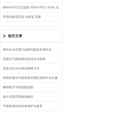
Millex® 针式过滤器 33mm PES .45um 无
菌
常用实验室试剂 台盼蓝 溶液
相关文章
紫外分光光度计故障问题及处理办法
安捷伦气相色谱仪的清洁与保养
尼高力红外光谱仪制样方法
利用安捷伦气相色谱仪测定涂料中含水量
梅特勒天平的性能优势
旋片式真空泵换油操作
气质联用仪的简单维护与保养