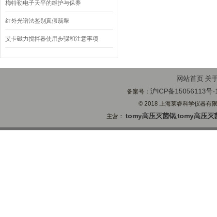
梅特勒电子天平的维护与保养
红外光谱法鉴别真假翡翠
艾卡磁力搅拌器使用步骤和注意事项
网站首页
关
沪ICP备15056113号-
备案号：
© 2018 上海莱睿科学仪器有限公司
tomy高压灭菌锅
tomy高压灭
主营：
,