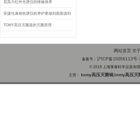
尼高力红外光谱仪的维修保养
安捷伦液相色谱仪的养护要做到面面俱到
TOMY高压灭菌器的灭菌原理
网站首页
关
沪ICP备15056113号-
备案号：
© 2018 上海莱睿科学仪器有限公司
tomy高压灭菌锅
tomy高压灭
主营：
,