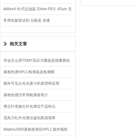
Millex® 针式过滤器 33mm PES .45um 无
菌
常用实验室试剂 台盼蓝 溶液
相关文章
学会怎么用TOMY高压灭菌器是很重要的
液相色谱HPLC检测器及检测限
紫外可见分光光度计的原理和应用
液相色谱仪常用检测器简介
傅立叶变换红外光谱仪产品特点
尼高力红外光谱仪鉴别真假翡翠
Waters2695液相色谱仪HPLC操作规程