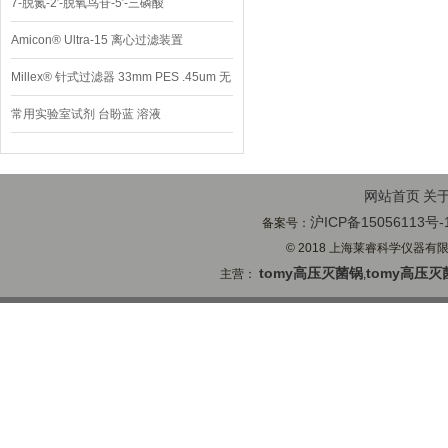
7-脱氮-2′-脱氧鸟苷-5′-三磷酸
Amicon® Ultra-15 离心过滤装置
Millex® 针式过滤器 33mm PES .45um 无
菌
常用实验室试剂 台盼蓝 溶液
网站首页
关
沪ICP备15056113号-
备案号：
© 2018 上海莱睿科学仪器有限公司
tomy高压灭菌锅
tomy高压灭
主营：
,