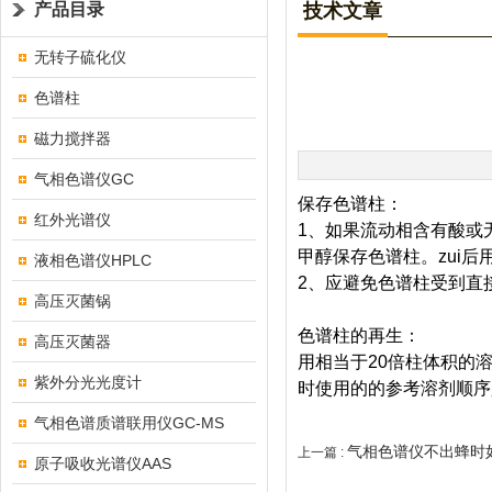
产品目录
技术文章
无转子硫化仪
色谱柱
磁力搅拌器
气相色谱仪GC
保存色谱柱：
红外光谱仪
1、如果流动相含有酸或
甲醇保存色谱柱。zu
液相色谱仪HPLC
2、应避免色谱柱受到直
高压灭菌锅
色谱柱的再生：
高压灭菌器
用相当于20倍柱体积的
紫外分光光度计
时使用的的参考溶剂顺序
气相色谱质谱联用仪GC-MS
气相色谱仪不出蜂时
上一篇 :
原子吸收光谱仪AAS