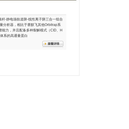
飞的四极杆-静电场轨道阱-线性离子阱三合一组合
ap质量分析器，相比于赛默飞其他Orbitrap系
质谱能力，并且配备多种裂解模式（CID、H
杂体系的高通量蛋白