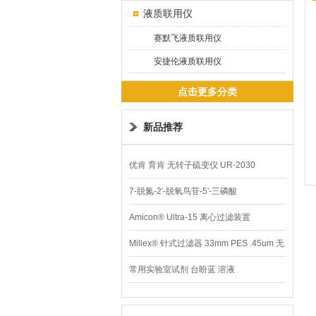
液质联用仪
赛默飞液质联用仪
安捷伦液质联用仪
点击更多分类
新品推荐
优肯 育肯 无转子硫变仪 UR-2030
7-脱氮-2′-脱氧鸟苷-5′-三磷酸
Amicon® Ultra-15 离心过滤装置
Millex® 针式过滤器 33mm PES .45um 无
菌
常用实验室试剂 台盼蓝 溶液