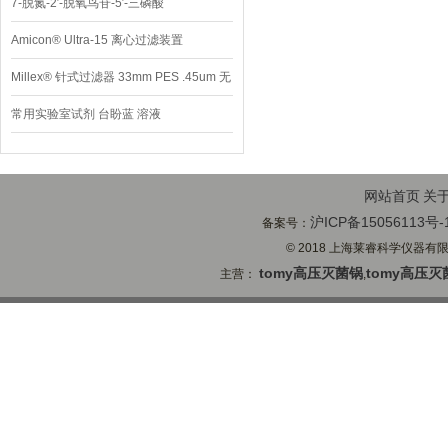
7-脱氮-2′-脱氧鸟苷-5′-三磷酸
Amicon® Ultra-15 离心过滤装置
Millex® 针式过滤器 33mm PES .45um 无
菌
常用实验室试剂 台盼蓝 溶液
网站首页
关
沪ICP备15056113号-
备案号：
© 2018 上海莱睿科学仪器有限公司
tomy高压灭菌锅
tomy高压灭
主营：
,