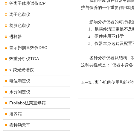
我们不应该在仪器有故障反
等离子体质谱仪ICP
护与保养的一个重要作用就
离子色谱仪
影响分析仪器的可持续运
凝胶色谱仪
1、易损件清理更换不及
进样器
2、硬件使用不科学
3、仪器本身选购及配置
差示扫描量热仪DSC
各种分析仪器从结构、功能
热重分析仪TGA
这种共性就是：“仪器本身
x-荧光光谱仪
电位滴定仪
离心机的使用和维护
上一篇 :
水分测定仪
Froilabo法莱宝烘箱
培养箱
梅特勒天平