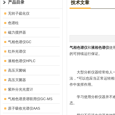
产品目录
技术文章
无转子硫化仪
色谱柱
磁力搅拌器
气相色谱仪GC
气相色谱仪
和
液相色谱仪
使
红外光谱仪
的可持续运行保证。
液相色谱仪HPLC
高压灭菌锅
大型分析仪器经常给人一种
法，*可以也应当正常运转相
高压灭菌器
作中发挥作用。
紫外分光光度计
学习使用分析仪器并不难，
气相色谱质谱联用仪GC-MS
态。
原子吸收光谱仪AAS