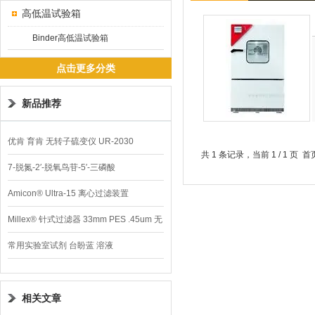
高低温试验箱
Binder高低温试验箱
点击更多分类
新品推荐
优肯 育肯 无转子硫变仪 UR-2030
共 1 条记录，当前 1 / 1 
7-脱氮-2′-脱氧鸟苷-5′-三磷酸
Amicon® Ultra-15 离心过滤装置
Millex® 针式过滤器 33mm PES .45um 无
菌
常用实验室试剂 台盼蓝 溶液
相关文章