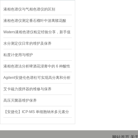
液相色谱仪与气相色谱仪的区别
液相色谱仪测定番石榴叶中游离鞣花酸
Waters液相色谱仪检定经验分享，新手值
得借鉴
水分测定仪日常的维护及保养
粘度计使用与维护
液相色谱法分析啤酒花浸膏中的 6 种酸性
成分
Agilent安捷伦色谱柱可实现高分离和分析
级分离
艾卡磁力搅拌器的维修与保养
高压灭菌器维护保养
【安捷伦】ICP-MS 单细胞纳米多元素分
析，附送解决方案
网站首页
关