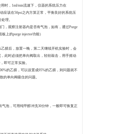
，1ml/min流速下，仪器的系统压力在
波动应该在50psi之内方算正常，平衡良好的系统压
行处理。
，观察注射器内是否有气泡，如有，通过Purge
purge injector功能）
00%乙腈后，放置一晚，第二天继续开机实验时，会
况，此时必须把单向阀取出，轻轻敲击，用手摇动
分钟，即可正常实验。
00%的乙腈，可以设置成95%的乙腈，则问题就不
导致的单向阀吸住的问题。
内有气泡，可用纯甲醇冲洗30分钟，一般即可恢复正