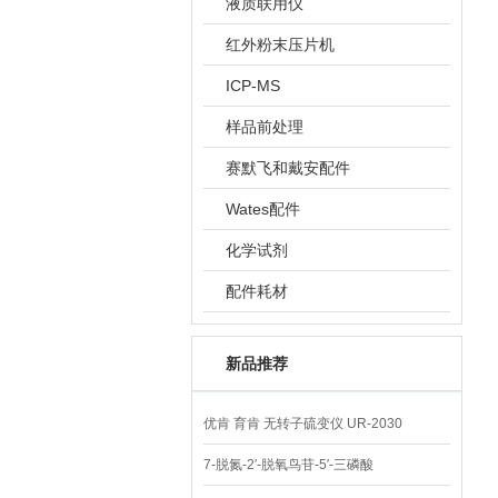
液质联用仪
红外粉末压片机
ICP-MS
样品前处理
赛默飞和戴安配件
Wates配件
化学试剂
配件耗材
新品推荐
优肯 育肯 无转子硫变仪 UR-2030
7-脱氮-2′-脱氧鸟苷-5′-三磷酸