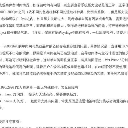
先观察保留时间情况，如保留时间有问题，则主要查看系统压力波动是否正常，正常使用时
2000~3000psi之间（依不同的色谱柱和不同的流动相种类，比例有差异），但是压力
力波动可以在10psi之内。如果压力波动过大，则考虑单向阀有污染或者气泡，需要进
如果保留时间基本正常，而峰面积差异很大，则考虑进样器系统的问题，打开进样器侧门
Inject 操作排除气泡。（注意：仪器右侧的syringe不能有气泡，一旦出现气泡，请使用面板上的
5．2690/2695的单向阀与某些品牌的乙腈存在兼容性的问题，具体情况是：当使用1
出现泵不出液的现象，原因是单向阀在纯乙腈浸泡后，会导致阀体与宝石球吸住的情
时，耳边可以听到轻微声音，这时单向阀即恢复正常，将其装回原处，Wet Prime 5
为避免这种问题的出现，建议用户在设置梯度或重新色谱柱时，在zui后阶段不要使用1
会发生。或者将乙腈流路的溶剂瓶中的乙腈直接配成95%或98%的乙腈。避免纯乙腈
6.996/2996 PDA 检测器 一般无特殊操作。常见故障有
A．Lamp 灯闪烁 ， 提示灯无法点亮，需要更换新灯。
B．Status 灯闪烁，一般提示光路有问题，常见原因是流通池被样品污染或者流通池
常。
使用注意事项：