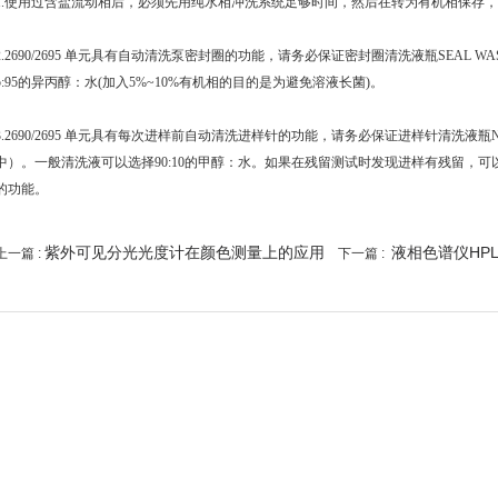
1.使用过含盐流动相后，必须先用纯水相冲洗系统足够时间，然后在转为有机相保存
2.2690/2695 单元具有自动清洗泵密封圈的功能，请务必保证密封圈清洗液瓶SEAL 
5:95的异丙醇：水(加入5%~10%有机相的目的是为避免溶液长菌)。
3.2690/2695 单元具有每次进样前自动清洗进样针的功能，请务必保证进样针清洗液瓶
中）。一般清洗液可以选择90:10的甲醇：水。如果在残留测试时发现进样有残留，
的功能。
紫外可见分光光度计在颜色测量上的应用
液相色谱仪HP
上一篇 :
下一篇 :