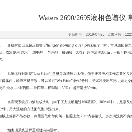
Waters 2690/2695液相色
更新时间：2019-07-25 点击次数：122
Plunger homing over pressure
”
1. 开机时如出现超压报警“
时，常见原因是泵
出，依次使用 纯水----纯甲醇----异丙醇---稀硝酸（30%） 超声清洗30min，
芯。
2. 系统运行时出现“Lost Prime”, 意思是系统压力太低，低于正常液相工作需
在阀体内，输液不畅所致，可以通过“Wet Prime”操作5分钟，尝试冲洗出气泡，
使用 纯水----纯甲醇----异丙醇---稀硝酸（30%） 超声清洗30min。
3. 当发现系统压力波动较大时（尚下压力波动超过100甚至2、300psi时），是泵头或者单向
分钟，用大流速的方法把气泡冲洗出来。
如以上操作不能奏效，则需要取出单向阀，按照上文 2 中内容清洗。多次清洗仍不奏
4. 如出现系统进样重现性有问题时，