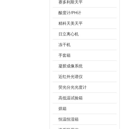
赛多利斯天平
酸度计/PH计
精科天美天平
日立离心机
冻干机
手套箱
凝胶成像系统
近红外光谱仪
荧光分光光度计
高低温试验箱
烘箱
恒温恒湿箱