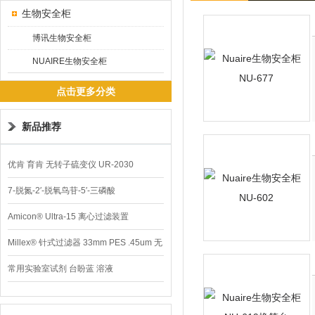
生物安全柜
博讯生物安全柜
NUAIRE生物安全柜
点击更多分类
新品推荐
优肯 育肯 无转子硫变仪 UR-2030
7-脱氮-2′-脱氧鸟苷-5′-三磷酸
Amicon® Ultra-15 离心过滤装置
Millex® 针式过滤器 33mm PES .45um 无
菌
常用实验室试剂 台盼蓝 溶液