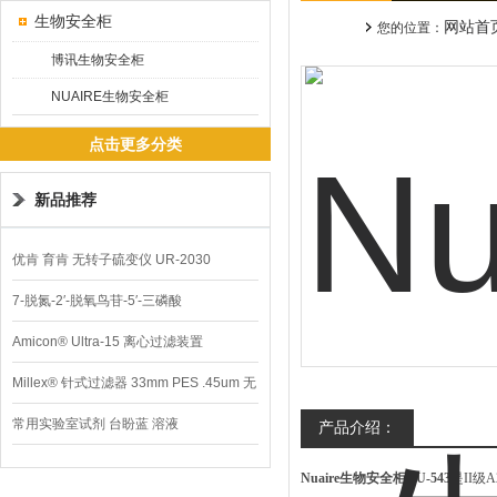
生物安全柜
网站首
您的位置：
博讯生物安全柜
NUAIRE生物安全柜
点击更多分类
新品推荐
优肯 育肯 无转子硫变仪 UR-2030
7-脱氮-2′-脱氧鸟苷-5′-三磷酸
Amicon® Ultra-15 离心过滤装置
Millex® 针式过滤器 33mm PES .45um 无
菌
常用实验室试剂 台盼蓝 溶液
产品介绍：
Nuaire生物安全柜NU-543
是II级