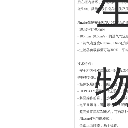
后在柜内循环，能有效保护工作人
微生物、微量挥发性化学物质及
Nuaire生物安全柜NU-543
产品性
- 30%外排/705循环
- 105 fpm（0.53m/s）
- 下沉气流速度60 fpm (0.3
- 过滤器负载容量可达300%，
技术特点：
- 安全柜内外双层均采用16GA
持原有外貌。
- 柜体双层结构，内层三面一体
- HEPEX
TM
零泄漏气流系统，防
- 斜面操作前窗，减少反光，视
- 电子显示屏，可显示进风及层
- 超高效直流ECM电机，可自动
- NitecareTM节能模式；
- 全部正面维修，易于操作。