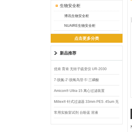
生物安全柜
博讯生物安全柜
NUAIRE生物安全柜
点击更多分类
新品推荐
优肯 育肯 无转子硫变仪 UR-2030
7-脱氮-2′-脱氧鸟苷-5′-三磷酸
Amicon® Ultra-15 离心过滤装置
Millex® 针式过滤器 33mm PES .45um 无
菌
常用实验室试剂 台盼蓝 溶液