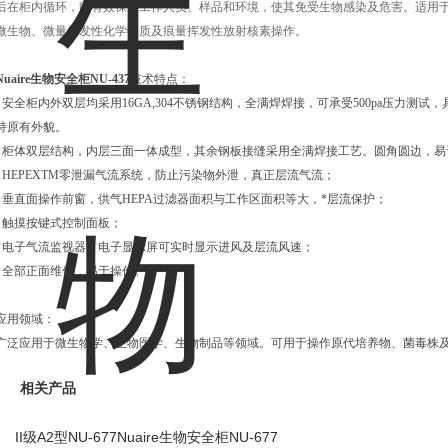
后在柜内循环，能有效保护工作人员、样品和环境，使其免受生物感染及危害。适用于
微生物、微量挥发性化学物质及痕量挥发性放射核素操作。
Nuaire生物安全柜NU-437
技术特点：
- 安全柜内外双层均采用16GA,304不锈钢结构，全满焊焊接，可承受500pa压力
持原有外貌。
- 柜体双层结构，内层三面一体成型，其余钢板接缝采用全满焊接工艺。圆角圆边，易
- HEPEX
TM
零泄漏气流系统，防止污染物外泄，真正层流气流；
- 垂直面操作前窗，供气HEPA过滤器面积与工作区面积等大，*层流保护；
- 触摸按键式控制面板；
- 电子气流监视器，电子显示屏可实时显示进风及层流风速；
- 全部正面维修，易于操作。
应用领域：
广泛应用于微生物学、生物医学、生物制品等领域。可用于操作原代培养物、菌毒株
相关产品
II级A2型NU-677Nuaire生物安全柜NU-677