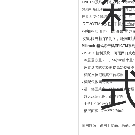
EPICTM系列冻干机不仅，同时
除霜和系统测试程序。数据可以
护界面使仪器维护更加简单。在
REVOTM系列冻干机板层面
积和板层间距，能够放置更多
收集和自检的特点，能同时
Millrock-箱式冻干机EPICTM系
- PC/PLC控制系统，可用网口
- 冷凝器容量50L，24小时捕水量4
- 外置盘管式冷凝器提高冷凝效率
- 标配皮拉尼规真空传感器
- 标配气体回充装置
- 进口德国莱宝二级防腐蚀真空泵，5
- 超大压缩机保证高稳定性
- 不含CFC的环保型冷媒
- 板层面积1.39m
2
至2.79m
2
应用领域：适用于食品、药品、