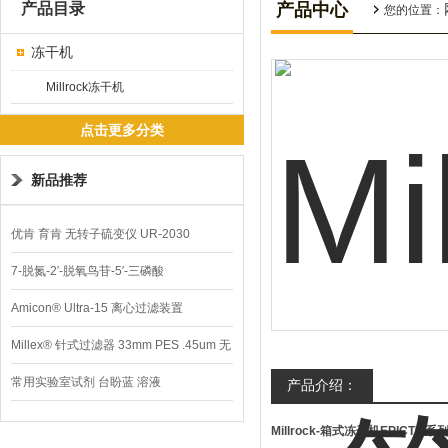
产品目录
产品中心
您的位置：
冻干机
Millrock冻干机
点击更多分类
新品推荐
优肯 育肯 无转子硫变仪 UR-2030
7-脱氮-2′-脱氧鸟苷-5′-三磷酸
Amicon® Ultra-15 离心过滤装置
Millex® 针式过滤器 33mm PES .45um 无
菌
常用实验室试剂 台盼蓝 溶液
产品介绍：
Millrock-箱式冻干机EPICTM系