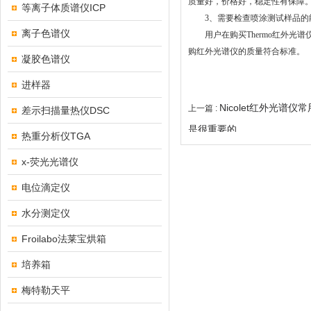
质量好，价格好，稳定性有保障
等离子体质谱仪ICP
3、需要检查喷涂测试样品的
离子色谱仪
用户在购买Thermo红外光
购红外光谱仪的质量符合标准。
凝胶色谱仪
进样器
Nicolet红外光谱
上一篇 :
差示扫描量热仪DSC
是很重要的
热重分析仪TGA
x-荧光光谱仪
电位滴定仪
水分测定仪
Froilabo法莱宝烘箱
培养箱
梅特勒天平