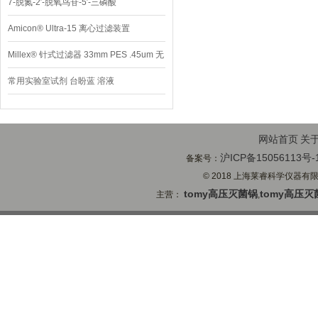
7-脱氮-2′-脱氧鸟苷-5′-三磷酸
Amicon® Ultra-15 离心过滤装置
Millex® 针式过滤器 33mm PES .45um 无
菌
常用实验室试剂 台盼蓝 溶液
网站首页
关
沪ICP备15056113号-
备案号：
© 2018 上海莱睿科学仪器有限公司
tomy高压灭菌锅
tomy高压灭
主营：
,