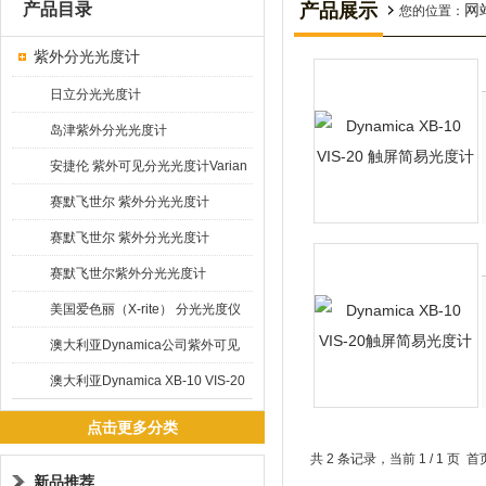
产品目录
产品展示
网
您的位置：
紫外分光光度计
日立分光光度计
岛津紫外分光光度计
安捷伦 紫外可见分光光度计Varian
Cary 60
赛默飞世尔 紫外分光光度计
GENESYS 10S
赛默飞世尔 紫外分光光度计
Evolution 300
赛默飞世尔紫外分光光度计
Evolution 201 & 220
美国爱色丽（X-rite） 分光光度仪
测色仪 SP64
澳大利亚Dynamica公司紫外可见
分光光度计DB20R
澳大利亚Dynamica XB-10 VIS-20
触屏简易光度计
点击更多分类
共 2 条记录，当前 1 / 1 
新品推荐