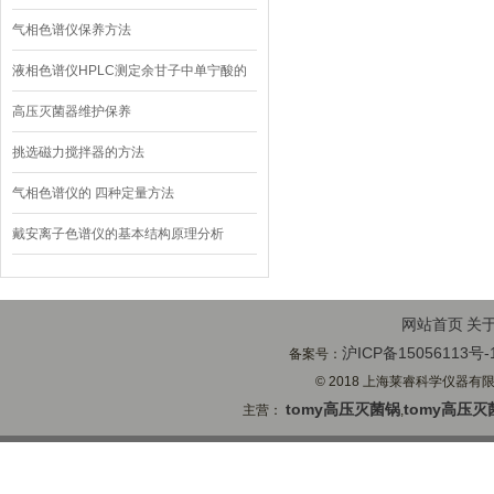
气相色谱仪保养方法
液相色谱仪HPLC测定余甘子中单宁酸的
含量
高压灭菌器维护保养
挑选磁力搅拌器的方法
气相色谱仪的 四种定量方法
戴安离子色谱仪的基本结构原理分析
网站首页
关
沪ICP备15056113号-
备案号：
© 2018 上海莱睿科学仪器有限公司
tomy高压灭菌锅
tomy高压灭
主营：
,