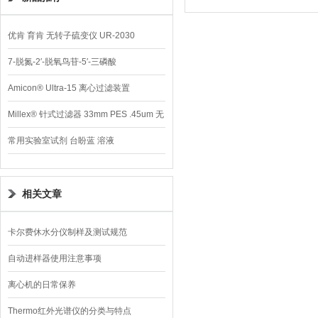
优肯 育肯 无转子硫变仪 UR-2030
7-脱氮-2′-脱氧鸟苷-5′-三磷酸
Amicon® Ultra-15 离心过滤装置
Millex® 针式过滤器 33mm PES .45um 无
菌
常用实验室试剂 台盼蓝 溶液
相关文章
卡尔费休水分仪制样及测试规范
自动进样器使用注意事项
离心机的日常保养
Thermo红外光谱仪的分类与特点