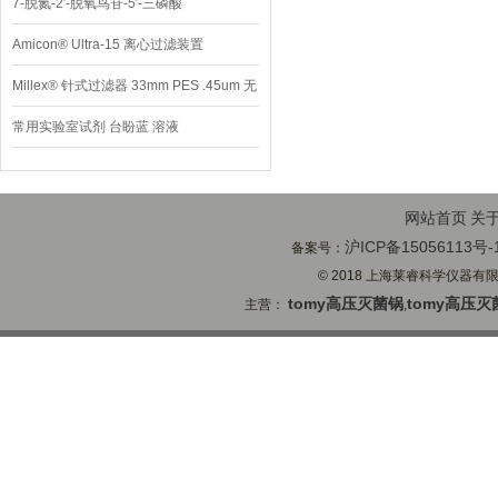
7-脱氮-2′-脱氧鸟苷-5′-三磷酸
Amicon® Ultra-15 离心过滤装置
Millex® 针式过滤器 33mm PES .45um 无
菌
常用实验室试剂 台盼蓝 溶液
网站首页
关
沪ICP备15056113号-
备案号：
© 2018 上海莱睿科学仪器有限公司
tomy高压灭菌锅
tomy高压灭
主营：
,