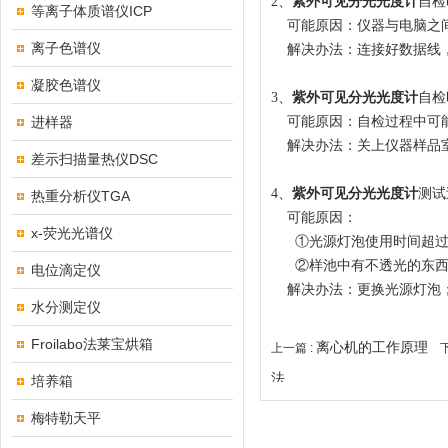
2、
紫外可见分光光度计
自检
等离子体质谱仪ICP
可能原因：仪器与电脑之间
离子色谱仪
解决办法：连接好数据线，
凝胶色谱仪
3、
紫外可见分光光度计
自检
进样器
可能原因：自检过程中可能
解决办法：关上仪器样品
差示扫描量热仪DSC
4、
紫外可见分光光度计
测试
热重分析仪TGA
可能原因：
x-荧光光谱仪
①光源灯泡使用时间超过
②样池中有不透光的东西
电位滴定仪
解决办法：更换光源灯泡
水分测定仪
Froilabo法莱宝烘箱
离心机的工作原理
上一篇 :
下
法
培养箱
梅特勒天平