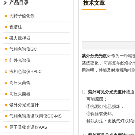
产品目录
技术文章
无转子硫化仪
色谱柱
磁力搅拌器
气相色谱仪GC
紫外分光光度计
作为一种精
红外光谱仪
某些变化， 可能影响设备
用说明，并能及时发现和排
液相色谱仪HPLC
高压灭菌锅
1、
紫外可见分光光度计
接通
高压灭菌器
可能原因：
紫外分光光度计
①光源灯泡已损坏；
②保险管烧坏。
气相色谱质谱联用仪GC-MS
解决办法：更换氘灯或钨
原子吸收光谱仪AAS