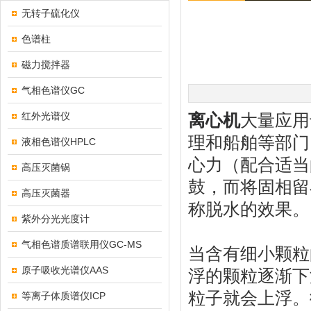
无转子硫化仪
色谱柱
磁力搅拌器
气相色谱仪GC
红外光谱仪
离心机
大量应用
理和船舶等部门
液相色谱仪HPLC
心力（配合适当
高压灭菌锅
鼓，而将固相留
高压灭菌器
称脱水的效果。
紫外分光光度计
气相色谱质谱联用仪GC-MS
当含有细小颗粒
原子吸收光谱仪AAS
浮的颗粒逐渐下
粒子就会上浮。
等离子体质谱仪ICP