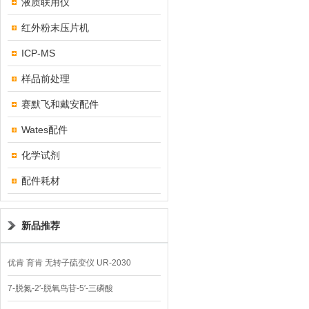
液质联用仪
红外粉末压片机
ICP-MS
样品前处理
赛默飞和戴安配件
Wates配件
化学试剂
配件耗材
新品推荐
优肯 育肯 无转子硫变仪 UR-2030
7-脱氮-2′-脱氧鸟苷-5′-三磷酸