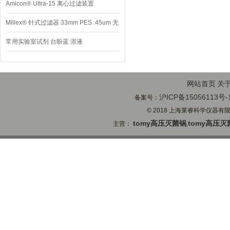
Amicon® Ultra-15 离心过滤装置
Millex® 针式过滤器 33mm PES .45um 无
菌
常用实验室试剂 台盼蓝 溶液
网站首页
关
沪ICP备15056113号-
备案号：
© 2018 上海莱睿科学仪器有限公司
tomy高压灭菌锅
tomy高压灭
主营：
,