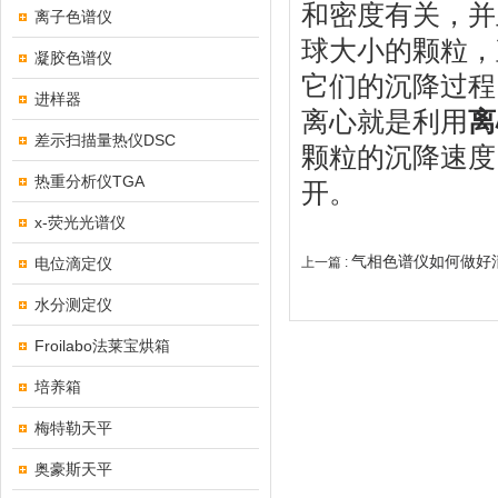
和密度有关，并
离子色谱仪
球大小的颗粒，
凝胶色谱仪
它们的沉降过程
进样器
离心就是利用
离
差示扫描量热仪DSC
颗粒的沉降速度
热重分析仪TGA
开。
x-荧光光谱仪
气相色谱仪如何做好
电位滴定仪
上一篇 :
水分测定仪
Froilabo法莱宝烘箱
培养箱
梅特勒天平
奥豪斯天平