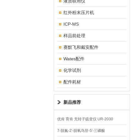
液质联用仪
红外粉末压片机
ICP-MS
样品前处理
赛默飞和戴安配件
Wates配件
化学试剂
配件耗材
新品推荐
优肯 育肯 无转子硫变仪 UR-2030
7-脱氮-2′-脱氧鸟苷-5′-三磷酸