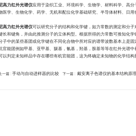
尼高力红外光谱仪
应用于染织工业、环境科学、生物学、材料科学、高分
物医学、生物化学、药学、无机和配位化学基础研究、半导体材料、日用
尼高力红外光谱仪
可以研究分子的结构和化学键，如力常数的测定和分子
键长和键角，并由此推测分子的立体构型。根据所得的力常数可推知化学
分子中的某些基团或化学键在不同化合物中所对应的谱带波数基本上是固
机官能团例如甲基、亚甲基、羰基，氰基，羟基，胺基等等在红外光谱中
可以判定未知样品中存在哪些有机官能团，这为终确定未知物的化学结构
手动与自动进样器的比较
戴安离子色谱仪的基本结构原
上一篇 :
下一篇 :