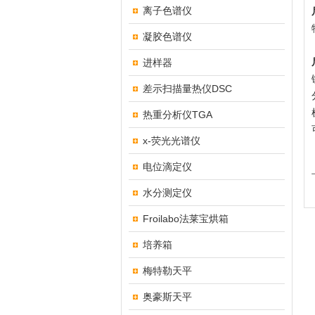
离子色谱仪
凝胶色谱仪
进样器
差示扫描量热仪DSC
热重分析仪TGA
x-荧光光谱仪
电位滴定仪
水分测定仪
Froilabo法莱宝烘箱
培养箱
梅特勒天平
奥豪斯天平