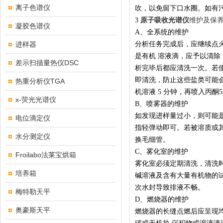
离子色谱仪
吹，以免留下口水圈。如有污
3
原子吸收光谱仪
维护及保
凝胶色谱仪
A、全系统的维护
进样器
分析任务完成后，应继续点火
是有机 溶液滴，应予以清
差示扫描量热仪DSC
析完毕后都应清洗一次。若使
即清洗，防止这些盐类可能
热重分析仪TGA
机溶液 5 分钟，再喷入丙酮5
x-荧光光谱仪
B、喷雾器的维护
如发现进样量过小，则可能
电位滴定仪
指轻弹动即可。若被溶质或
水分测定仪
换毛细管。
C、雾化室的维护
Froilabo法莱宝烘箱
雾化室必须定期清洗，清洗
培养箱
碱溶液及含有大量有机物的
次水封导致排液不畅。
梅特勒天平
D、燃烧器的维护
奥豪斯天平
燃烧器的长缝点燃后应呈现