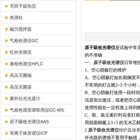
无转子硫化仪
色谱柱
磁力搅拌器
气相色谱仪GC
原子吸收光谱仪
是试验中常
红外光谱仪
的不准确
一、
原子吸收光谱仪
日常维
液相色谱仪HPLC
1、空心阴极灯的维护
高压灭菌锅
A、空心阴极灯如长期搁置不
不常用的灯点燃2~3 个小
高压灭菌器
B、空心阴极灯使用一段时
紫外分光光度计
活器加次激活，或者把空心阴
使用性能在一定程度上得到
气相色谱质谱联用仪GC-MS
C、取、装元素灯时应拿灯
原子吸收光谱仪AAS
用脱脂棉蘸上1+3 的无水
2
原子吸收光谱仪
维护及保养
等离子体质谱仪ICP
外光路的透镜不要用手触摸