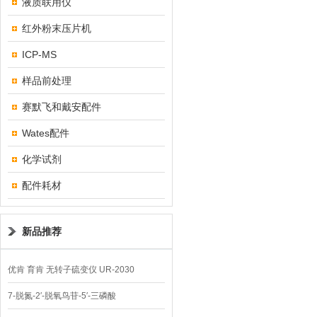
液质联用仪
红外粉末压片机
ICP-MS
样品前处理
赛默飞和戴安配件
Wates配件
化学试剂
配件耗材
新品推荐
优肯 育肯 无转子硫变仪 UR-2030
7-脱氮-2′-脱氧鸟苷-5′-三磷酸