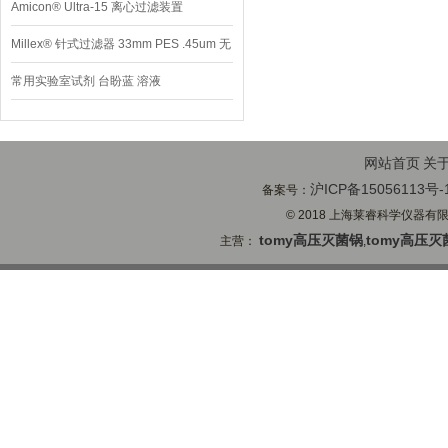
Amicon® Ultra-15 离心过滤装置
Millex® 针式过滤器 33mm PES .45um 无
菌
常用实验室试剂 台盼蓝 溶液
网站首页
关
沪ICP备15056113号-
备案号：
© 2018 上海莱睿科学仪器有限公司
tomy高压灭菌锅
tomy高压灭
主营：
,