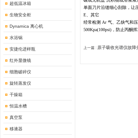
碳或无机盐 沉积物或溶液
超低温冰箱
单面刀片沿缝细心刮除，让
生物安全柜
E、
其它
经常检测 Ar 气、乙炔气
Dynamica 离心机
500Kpa(100psi)，防
水浴锅
原子吸收光谱仪故障
上一篇 :
安捷伦进样瓶
红外显微镜
细胞破碎仪
旋转蒸发仪
干燥箱
恒温水槽
真空泵
移液器