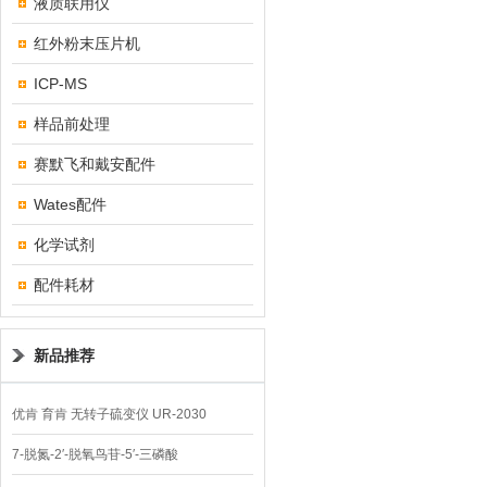
液质联用仪
红外粉末压片机
ICP-MS
样品前处理
赛默飞和戴安配件
Wates配件
化学试剂
配件耗材
新品推荐
优肯 育肯 无转子硫变仪 UR-2030
7-脱氮-2′-脱氧鸟苷-5′-三磷酸