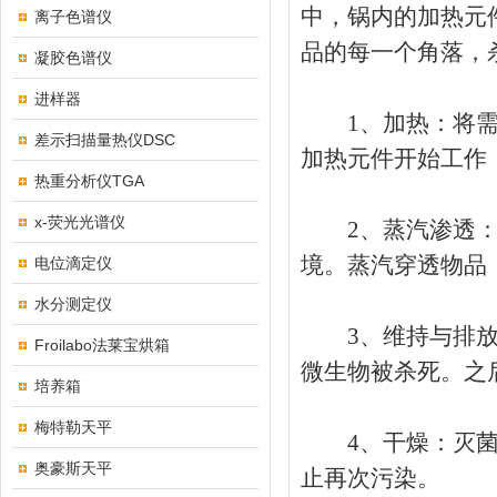
中，锅内的加热元
离子色谱仪
品的每一个角落，
凝胶色谱仪
进样器
1、加热：将需要
差示扫描量热仪DSC
加热元件开始工作
热重分析仪TGA
x-荧光光谱仪
2、蒸汽渗透：随
境。蒸汽穿透物品
电位滴定仪
水分测定仪
3、维持与排放：
Froilabo法莱宝烘箱
微生物被杀死。之
培养箱
梅特勒天平
4、干燥：灭菌过
奥豪斯天平
止再次污染。