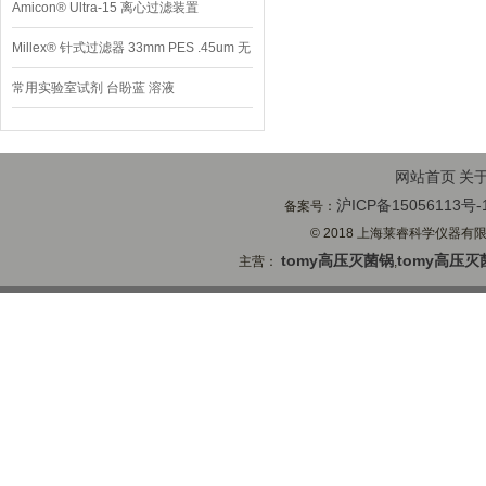
Amicon® Ultra-15 离心过滤装置
Millex® 针式过滤器 33mm PES .45um 无
菌
常用实验室试剂 台盼蓝 溶液
网站首页
关
沪ICP备15056113号-
备案号：
© 2018 上海莱睿科学仪器有限公司
tomy高压灭菌锅
tomy高压灭
主营：
,