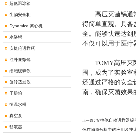
超低温冰箱
高压灭菌锅通常
生物安全柜
得简单直观。具备
Dynamica 离心机
全。能够快速达到
水浴锅
不仅可以用于医疗
安捷伦进样瓶
红外显微镜
TOMY高压灭菌
细胞破碎仪
围，成为了实验室
还通过严格的安全
旋转蒸发仪
南，确保灭菌效果
干燥箱
恒温水槽
真空泵
安捷伦自动进样器提
上一篇 :
移液器
仪在物质分析中的应用及技