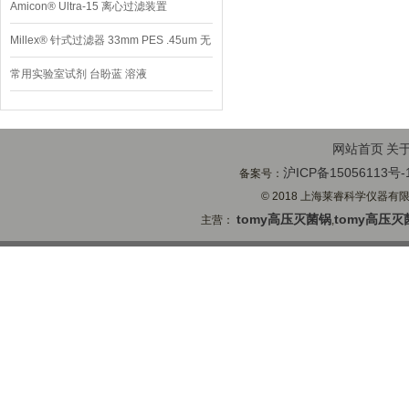
Amicon® Ultra-15 离心过滤装置
Millex® 针式过滤器 33mm PES .45um 无
菌
常用实验室试剂 台盼蓝 溶液
网站首页
关
沪ICP备15056113号-
备案号：
© 2018 上海莱睿科学仪器有限公司
tomy高压灭菌锅
tomy高压灭
主营：
,