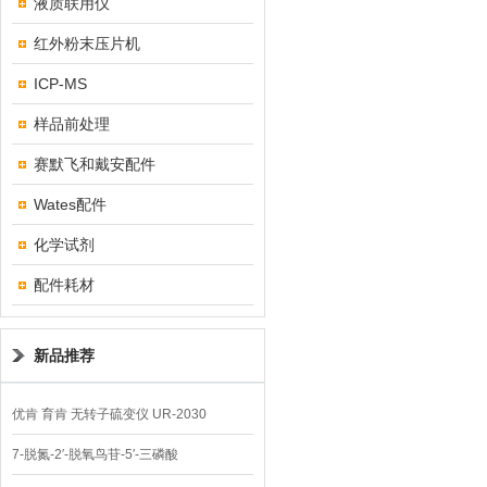
液质联用仪
红外粉末压片机
ICP-MS
样品前处理
赛默飞和戴安配件
Wates配件
化学试剂
配件耗材
新品推荐
优肯 育肯 无转子硫变仪 UR-2030
7-脱氮-2′-脱氧鸟苷-5′-三磷酸