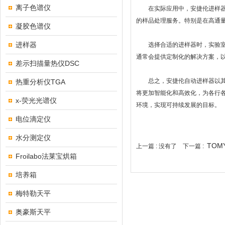
离子色谱仪
在实际应用中，安捷伦进样器展
的样品处理服务。特别是在高通
凝胶色谱仪
进样器
选择合适的进样器时，实验室需
通常会提供定制化的解决方案，
差示扫描量热仪DSC
总之，安捷伦自动进样器以其高
热重分析仪TGA
将更加智能化和高效化，为各行
x-荧光光谱仪
环境，实现可持续发展的目标。
电位滴定仪
水分测定仪
TO
上一篇 : 没有了 下一篇 :
Froilabo法莱宝烘箱
培养箱
梅特勒天平
奥豪斯天平