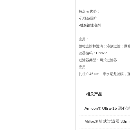
特点 & 优势：
•孔径范围广
•耐腐蚀性溶剂
应用：
微粒去除和澄清；溶剂过滤；微
滤器编码：HNWP
过滤器类型：网式过滤器
应用
孔径 0.45 um，亲水尼龙滤膜，直
相关产品
Amicon® Ultra-15 离
Millex® 针式过滤器 33m