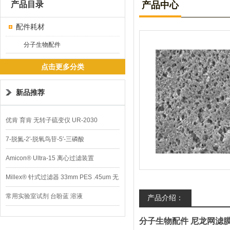
产品目录
产品中心
配件耗材
分子生物配件
点击更多分类
新品推荐
优肯 育肯 无转子硫变仪 UR-2030
7-脱氮-2′-脱氧鸟苷-5′-三磷酸
Amicon® Ultra-15 离心过滤装置
Millex® 针式过滤器 33mm PES .45um 无
菌
常用实验室试剂 台盼蓝 溶液
产品介绍：
分子生物配件 尼龙网滤