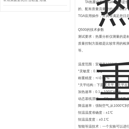
常用实验室试剂 台盼蓝 溶液
TA热重分析仪TGAQ500是
的、配有质量流量计的水平吹扫气
TGA应用操作，并具有满足您日
Q500的技术参数
测试要求：热重分析仪测量的是材
质量控制方面都是比较常用的检
等。
温度范围：室温至1000℃
*灵敏度：0.1μg
称重精度：+/-0.01%
*天平结构：下皿式天平，天平在
加热速率：0.1～100℃/分钟
动态基线漂移：<50μg（测试要求
降温速率：强制空气,从1000℃到5
恒温温度准确度：±1℃
恒温温度度：±0.1℃
智能等温技术：一个实验可以进