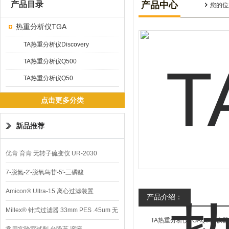
产品目录
产品中心
您的位
热重分析仪TGA
TA热重分析仪Discovery
TA热重分析仪Q500
TA热重分析仪Q50
点击更多分类
新品推荐
优肯 育肯 无转子硫变仪 UR-2030
7-脱氮-2′-脱氧鸟苷-5′-三磷酸
Amicon® Ultra-15 离心过滤装置
产品介绍：
Millex® 针式过滤器 33mm PES .45um 无
TA热重分析仪TGAQ500仪
菌