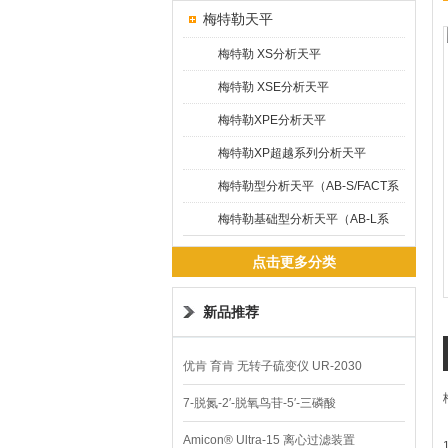
梅特勒天平
梅特勒 XS分析天平
梅特勒 XSE分析天平
梅特勒XPE分析天平
梅特勒XP超越系列分析天平
梅特勒型分析天平（AB-S/FACT系
列）
梅特勒基础型分析天平（AB-L系
列）
点击更多分类
新品推荐
优肯 育肯 无转子硫变仪 UR-2030
7-脱氮-2′-脱氧鸟苷-5′-三磷酸
Amicon® Ultra-15 离心过滤装置