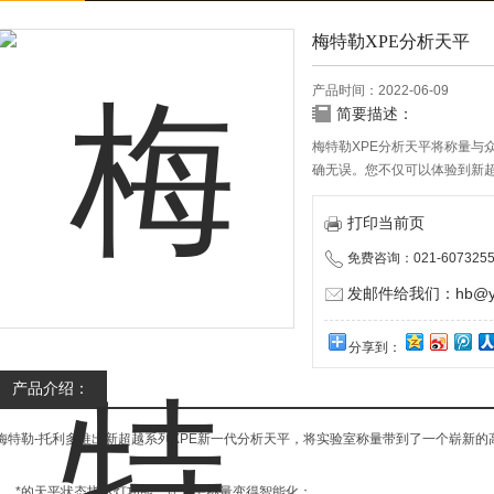
梅特勒XPE分析天平
产品时间：2022-06-09
简要描述：
梅特勒XPE分析天平将称量与
确无误。您不仅可以体验到新
面的法规*性，以及至高的过程
打印当前页
免费咨询：021-6073255
发邮件给我们：hb@yun
分享到：
产品介绍：
梅特勒-托利多推出新超越系列XPE新一代分析天平，将实验室称量带到了一个崭新的
1、*的天平状态指示灯功能，让天平称量变得智能化；