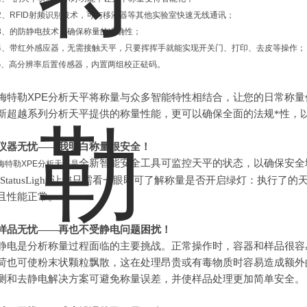
2、RFID射频识别技术，可与移液器等其他实验室快速无线通讯；
3、的防静电技术，确保称量的准确性；
4、带红外感应器，无需接触天平，只要挥挥手就能实现开关门、打印、去皮等操作
5、高分辨率后置传感器，内置两组校正砝码。
梅特勒XPE
分析天平
将称量与众多智能特性相结合，让您的日常称量
新超越系列分析天平提供的称量性能，更可以确保全面的法规*性，
仪器无忧
——
我明白称量很安全！
全新智能安全工具可监控天平的状态，以确保安全
梅特勒XPE分析天平是
(StatusLight)让您只需看一眼即可了解称量是否开启绿灯：执行
且性能正常。
样品无忧
——
再也不受静电问题困扰！
静电是分析称量过程面临的主要挑战。正常操作时，容器和样品很容
荷也可使粉末状颗粒飘散，这在处理昂贵或有毒物质时容易造成额外
测和去静电解决方案可避免称量误差，并使样品处理更加简单安全。