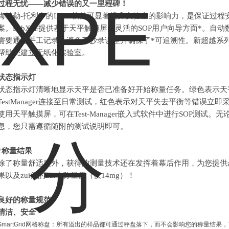
过程无忧
——
减少错误的又一里程碑！
梅特勒-托利多的LabX软件可显著提升实验室的影响力，是保证过程
案。LabX在提供基于天平触摸屏的灵活的SOP用户向导方面*。自
需要通过手工记录，避免了抄录误差并确保了*可追溯性。新超越系
帮助您建立无纸化实验室。
状态指示灯
状态指示灯清晰地显示天平是否已准备好开始称量任务。绿色表示天
TestManager连接至日常测试，红色表示对天平失去平衡等错误立
使用天平触摸屏，可在Test-Manager嵌入式软件中进行SOP测试
息，您只需遵循随附的测试说明即可。
*称量结果
除了称量舒适度外，获得的测量技术还在发挥着幕后作用，为您提供zui
果以及zui低的zui小称量值（仅14mg）！
良好的称量规范
清洁、安全
SmartGrid网格称盘：所有溢出的样品都可通过秤盘落下，而不会影响您的称量结