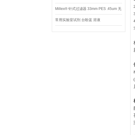
Millex® 针式过滤器 33mm PES .45um 无
菌
常用实验室试剂 台盼蓝 溶液