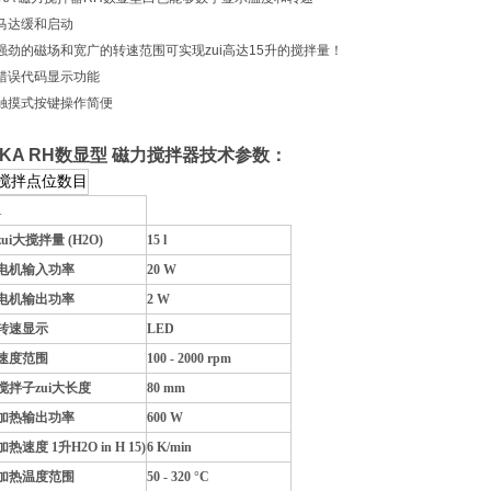
马达缓和启动
强劲的磁场和宽广的转速范围可实现zui高达15升的搅拌量！
错误代码显示功能
触摸式按键操作简便
IKA
RH数显型 磁力搅拌器
技术参数：
搅拌点位数目
1
zui大搅拌量 (H2O)
15 l
电机输入功率
20 W
电机输出功率
2 W
转速显示
LED
速度范围
100 - 2000 rpm
搅拌子zui大长度
80 mm
加热输出功率
600 W
加热速度 1升H2O in H 15)
6 K/min
加热温度范围
50 - 320 °C