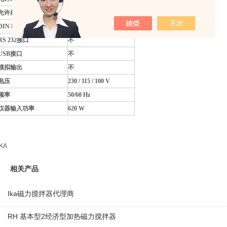
允许相对湿度
80 %
DIN EN 60529 保护方式
IP 21
RS 232接口
不
USB接口
不
模拟输出
不
电压
230 / 115 / 100 V
频率
50/60 Hz
仪器输入功率
620 W
IKA
相关产品
Ika磁力搅拌器代理商
RH 基本型2经济型加热磁力搅拌器