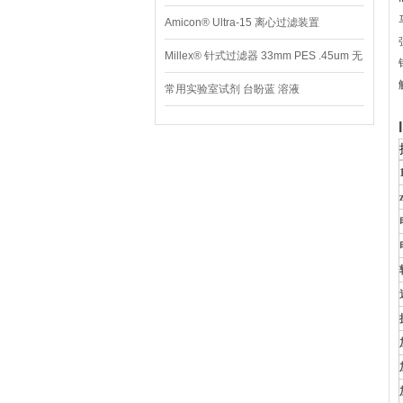
Amicon® Ultra-15 离心过滤装置
Millex® 针式过滤器 33mm PES .45um 无
菌
常用实验室试剂 台盼蓝 溶液