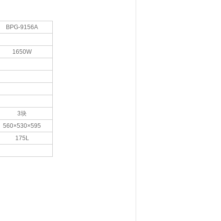
BPG-915
6A
1650W
）
3
块
560×530×595
175L