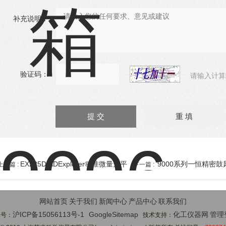
补充说明：
验证码：
请输入计算
EX225D/ADExplorer® 准微量天平
9000系列一恒精密鼓
上一篇 :
下一篇 :
网站首页
关于我们
新闻中心
产品中心
联系我们
沪ICP备15056113号-1
GoogleSitemap
化工仪器网
管理
案号：
技术支持：