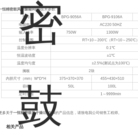
一恒精密鼓风干燥箱9006
技术参数:
型号
BPG-9056A
BPG-9106A
电源电压
AC220 50HZ
输入功率
750W
1300W
控制范围
RT+10
～200℃（RT+10～250℃
温度分辨率
0.1
℃
恒温波动度
±1
℃
温度均匀度
±2.5%(
测试点为100℃)
搁板
2
块
内胆尺寸（mm）W*D*H
375×370×370
455×430×510
容积
50L
100L
定时范围
1
～9999min
更多关于
一恒精密鼓风干燥
箱
9006
的产品信息，请致电我公司销售工程师。
相关产品