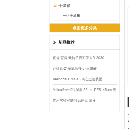
干燥箱
一恒干燥箱
点击更多分类
新品推荐
优肯 育肯 无转子硫变仪 UR-2030
7-脱氮-2′-脱氧鸟苷-5′-三磷酸
Amicon® Ultra-15 离心过滤装置
Millex® 针式过滤器 33mm PES .45um 无
菌
常用实验室试剂 台盼蓝 溶液