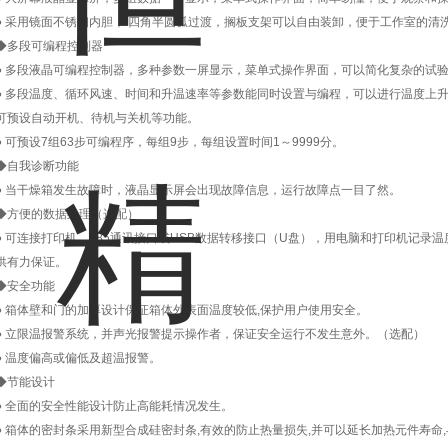
● 采用镜面不锈钢内胆， 四角半圆弧过渡，搁板支架可以自由装卸，便于工作室的清
◆多段可编程控制器
● 多段液晶可编程控制器，多种参数一屏显示，菜单式操作界面，可以简化复杂的试
● 多段温度、循环风速、时间和升温速率等参数能同时设置与编程，可以进行温度上
可预设自动开机、待机与关机等功能。
● 可预设7组63步可编程序，每组9步，每组设置时间1～9999分。
◆自我诊断功能
● 当干燥箱发生故障时，液晶显示屏会出现故障信息，运行故障点一目了然。
◆方便的数据处理（选配）
● 可连接打印机、485通讯接口或USB数据转移接口（U盘），用电脑和打印机记录
供有力保证。
◆安全功能
● 箱体壁和门的加厚设计保证箱体外表面温度较低,保护用户使用安全。
● 立限温报警系统，并声光报警提示操作者，保证安全运行不发生意外。（选配）
● 温度偏高或偏低及超温报警。
◆节能设计
● 全面的安全性能设计防止高能耗情况发生。
● 箱体的密封条采用新型合成硅密封条,有效的防止热量损失,并可以延长加热元件寿命