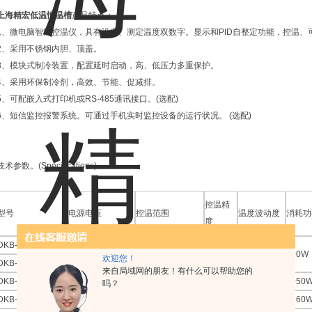
上海精宏低温恒温槽
产品特点：
1、微电脑智能控温仪，具有设定、测定温度双数字。显示和PID自整定功能，控温、
2、采用不锈钢内胆、顶盖。
3、模块式制冷装置，配置延时启动，高、低压力多重保护。
4、采用环保制冷剂，高效、节能、促减排。
5、可配嵌入式打印机或RS-485通讯接口。(选配)
6、短信监控报警系统。可通过手机实时监控设备的运行状况。 (选配)
技术参数。(Specifications):
控温精
型号
电源电压
控温范围
温度波动度
消耗功
度
DKB-1906
1~99
℃
900W
欢迎您！
DKB-2006
-10~99
℃
来自局域网的朋友！有什么可以帮助您的
DKB-2206
-20~99
℃
1050
吗？
DKB-2306
-30~99
℃
1660
AC
220V