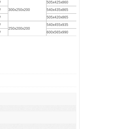
W
505x425x860
W
300x250x200
540x435x865
4L/min
W
505x420x865
W
540x455x935
250x200x200
10L/min
W
600x565x990