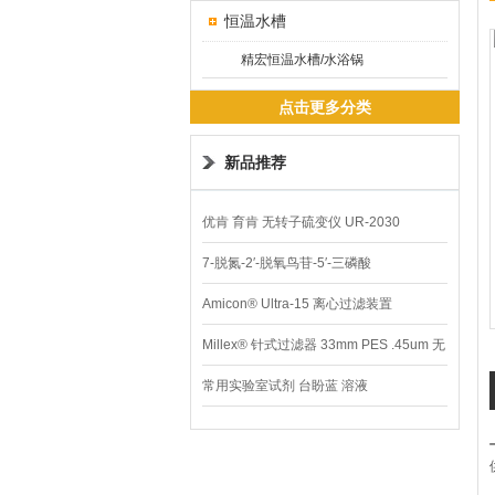
恒温水槽
精宏恒温水槽/水浴锅
点击更多分类
新品推荐
优肯 育肯 无转子硫变仪 UR-2030
7-脱氮-2′-脱氧鸟苷-5′-三磷酸
Amicon® Ultra-15 离心过滤装置
Millex® 针式过滤器 33mm PES .45um 无
菌
常用实验室试剂 台盼蓝 溶液