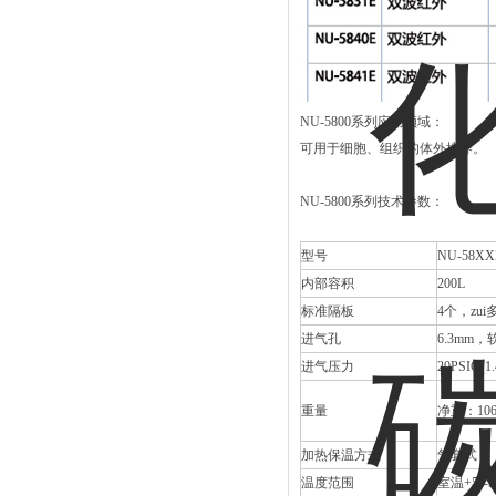
NU-5800系列应用领域：
可用于细胞、组织的体外培养。
NU-5800系列技术参数：
型号
NU-58XX
内部容积
200L
标准隔板
4个，zui
进气孔
6.3mm
进气压力
20PSIG(1
重量
净重：10
加热保温方式
气套式
温度范围
室温+5°-5