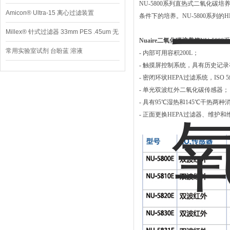
NU-5800系列直热式二氧化
Amicon® Ultra-15 离心过滤装置
条件下的培养。NU-5800系列
Millex® 针式过滤器 33mm PES .45um 无
Nuaire二氧化碳培养箱
NU-580
菌
常用实验室试剂 台盼蓝 溶液
- 内部可用容积200L；
- 触摸屏控制系统，具有历史记录
- 密闭环状HEPA过滤系统，ISO
- 单光双波红外二氧化碳传感器；
- 具有95℃湿热和145℃干热两种
- 正面更换HEPA过滤器、维护