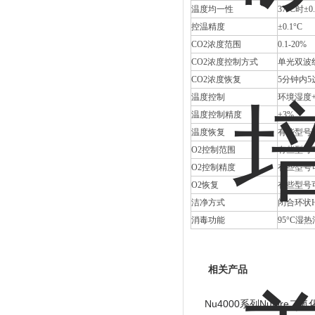
温度均一性
37°C时±0.
控温精度
±0.1°C
CO2浓度范围
0.1-20%
CO2浓度控制方式
单光双波
CO2浓度恢复
5分钟内5达5
温度控制
环境湿度+5
温度控制精度
±3%
温度恢复
有些型号
O2控制范围
有些型号
O2控制精度
有些型号
O2恢复
有些型号
洁净方式
闭合环状
消毒功能
95°C湿热
相关产品
Nu4000系列Nuaire二