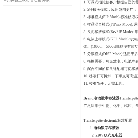
常用实验室试剂 台盼蓝 溶液
1. 可调式指托使客户根据自己
2. 5种移液模式，应用范围更广：
3. 标准模式(PIP Mode):标准移
4. 样品混合模式(PlPmix Mode
5. 反向移液模式(RevPIP Mo
6. 电泳上样模式(GEL Mo
体。(1000ul、5000ul规格没有该
7. 分液模式(DISP Mode):适
8. 根据需要，可充放电；电池寿
9. 配合不同的接头适配器可使
10. 移液杆可拆卸，下半支可高温灭
11. 校准简便，无需工具。
Brand电动数字移液器
Transferpe
广泛应用于生物、化学、临床、
Transferpette electronic标准配置：
1.
电动数字
2. 220V
欧式充