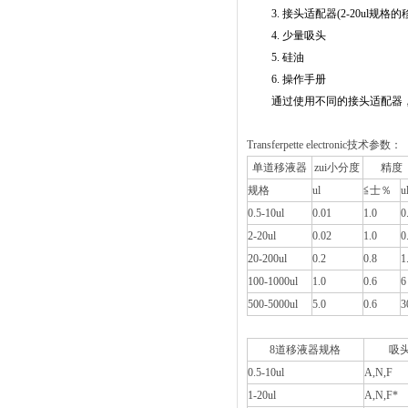
3.
接头适配器
(2-20ul
规格
4.
少量
5.
硅
6.
操作
通过使用不同的接头适配器
Transferpette electronic技术参数：
单道移液器
zui小分度
精度
规格
ul
≦士％
u
0.5-10ul
0.01
1.0
0
2-20ul
0.02
1.0
0
20-200ul
0.2
0.8
1
100-1000ul
1.0
0.6
6
500-5000ul
5.0
0.6
3
8道移液器规格
吸
0.5-10ul
A,N,F
1-20ul
A,N,F*