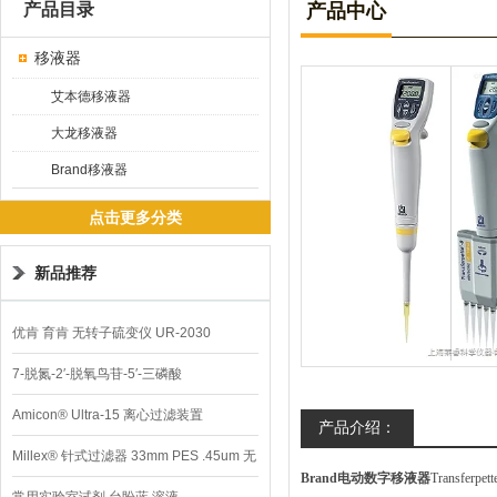
产品目录
产品中心
移液器
艾本德移液器
大龙移液器
Brand移液器
点击更多分类
新品推荐
优肯 育肯 无转子硫变仪 UR-2030
7-脱氮-2′-脱氧鸟苷-5′-三磷酸
Amicon® Ultra-15 离心过滤装置
产品介绍：
Millex® 针式过滤器 33mm PES .45um 无
Brand电动数字移液器
Transferpe
菌