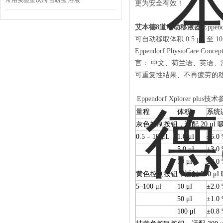
常用实验室试剂 台盼蓝 溶液
更为安全有效！
艾本德8道电动移液器
Eppen
可自动移取体积 0.5 µL
Eppendorf PhysioC
言： 中文、荷兰语、英语、
可重复性结果、不再疲劳的移
Eppendorf Xplorer plus
量程
体积
系统
灰色控制按钮，适配 20 μl 
0.5 – 10 μL
1.0 μl
±5.0
5.0 μl
±3.0
10 μl
±2.0
黄色控制按钮，适配 200 μl
5–100 μl
10 μl
±2.0
50 μl
±1.0
100 μl
±0.8