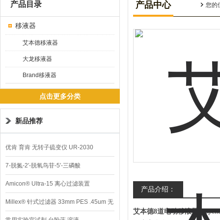
产品目录
产品中心
您的
移液器
艾本德移液器
大龙移液器
Brand移液器
点击更多分类
新品推荐
优肯 育肯 无转子硫变仪 UR-2030
7-脱氮-2′-脱氧鸟苷-5′-三磷酸
Amicon® Ultra-15 离心过滤装置
产品介绍：
Millex® 针式过滤器 33mm PES .45um 无
艾本德8道电动移液器
Eppe
菌