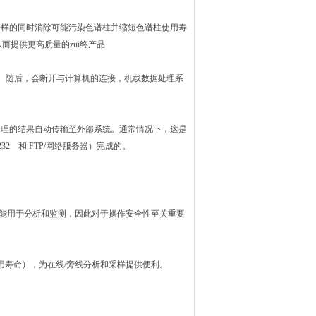
进样的同时消除可能污染色谱柱并缩短色谱柱使用寿
提供更高质量的zui终产品
和验证。随后，会断开与计算机的连接，机载数据处理系
处理的结果自动传输至外部系统。通常情况下，这是
232 和 FTP/网络服务器）完成的。
气体就能用于分析和监测，因此对于操作安全性至关重要
使用寿命），为在线/旁线分析和采样提供便利。