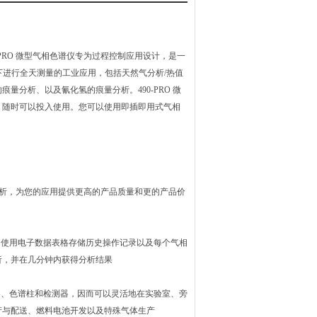
PRO 微型气相色谱仪专为过程控制应用设计，是一
况下进行全天测量的工业应用，包括天然气分析/热值
分析、以及氰化氢的痕量分析。490-PRO 微
，随时可以投入使用。您可以使用即插即用式气相
体分析，为您的应用提供更高的产品质量和更的产品价
。使用电子数据表格存储历史操作记录以及每个气相
析，并在几分钟内获得分析结果
样器、色谱柱和检测器，因而可以灵活地在实验室、旁
产与配送、燃料电池开发以及特殊气体生产