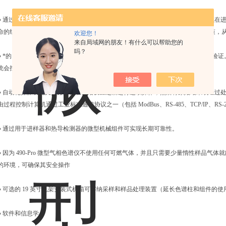
● 通过带有时间编程反吹装置的微电子气体控制装置，可增加监测频率，使您可以在
命的组分。极快速分析可提供连续的过程监控能力，确保您更快、更好地做出决策，从而
欢迎您！
来自局域网的朋友！有什么可以帮助您的
吗？
● *的 PROstation 软件使您可以快速设置和优化初始分析方法，对应用进行校正
统会控制 490-PRO 微型气相色谱仪的全部操作。
● 自动化操作功能支持分析仪在初始设置之后进行连续操作，然后将原始结果或经过
由过程控制计算机通过工业标准通信协议之一（包括 ModBus、RS-485、TCP/IP、RS-
● 通过用于进样器和热导检测器的微型机械组件可实现长期可靠性。
● 因为 490-Pro 微型气相色谱仪不使用任何可燃气体，并且只需要少量惰性样品
的环境，可确保其安全操作
● 可选的 19 英寸机架安装式机箱可容纳采样和样品处理装置（延长色谱柱和组件的
● 软件和信息学