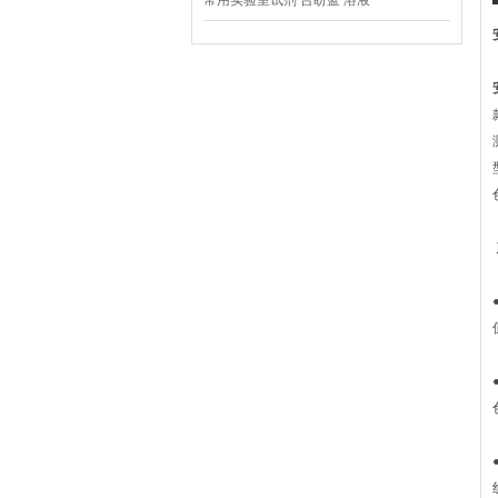
常用实验室试剂 台盼蓝 溶液