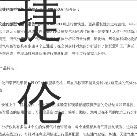
安捷伦微型气相色谱仪Agilent 490-PRO
产品介绍
：
安捷伦微型气相色谱仪Agilent 490-PRO
可进行更快速、更高重复性的过程监控。490-
款可以无人值守的系统组件。490-PRO 微型气相色谱仪适用于需要在无人值守的情
测定、沼气分析、炼厂气和烟道气的整体分析和痕量分析、硫化物、氧化物和卤化物的痕量
型气相色谱仪具有多达 4 个立通道，在交付前针对您的分析进行了预配置和工厂测试
色谱通道，在现场针对新应用进行重新配置，整个过程仅需几分钟。
产品特点
：
● 使用窄径毛细管、PLOT 或微型填充柱，可在几秒而不是几分钟内快速完成的气
值
● 快速上手，轻松操作，使您可以在实验室和现场都能获得所需的分析结果和可靠性
色谱通道的使用方法，可让仪器启动快速、简单、顺畅。您可以在不同的地方进行分
● 分析仪具有多达 4 个立的分析气相色谱通道，每个通道都具有气路控制装置、进
线或在线运行。可针对任意应用快速进行重新配置，包括油气勘探、炼油、天然气生