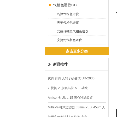
气相色谱仪GC
岛津气相色谱仪
天美气相色谱仪
安捷伦微型气相色谱仪
安捷伦气相色谱仪
点击更多分类
新品推荐
优肯 育肯 无转子硫变仪 UR-2030
7-脱氮-2′-脱氧鸟苷-5′-三磷酸
Amicon® Ultra-15 离心过滤装置
Millex® 针式过滤器 33mm PES .45um 无
菌