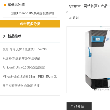
超低温冰箱
网站首页
产品
您的位置：
>
法国Froilabo BM系列超低温冰箱
3E系列
点击更多分类
新品推荐
优肯 育肯 无转子硫变仪 UR-2030
7-脱氮-2′-脱氧鸟苷-5′-三磷酸
Amicon® Ultra-15 离心过滤装置
Millex® 针式过滤器 33mm PES .45um 无
菌
常用实验室试剂 台盼蓝 溶液
产品介绍：