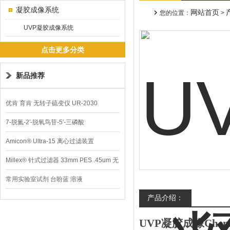
凝胶成像系统
网站首页
您的位置：
>
UVP凝胶成像系统
点击更多分类
新品推荐
优肯 育肯 无转子硫变仪 UR-2030
7-脱氮-2′-脱氧鸟苷-5′-三磷酸
Amicon® Ultra-15 离心过滤装置
Millex® 针式过滤器 33mm PES .45um 无
菌
常用实验室试剂 台盼蓝 溶液
产品介绍：
UVP凝胶成像Chemi