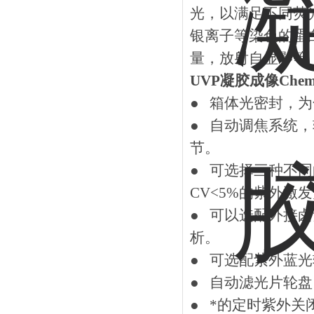
光，以满足不同荧
银离子等染色的蛋
量，放射自显影等
UVP凝胶成像Chemi
● 箱体光密封，
● 自动调焦系统
节。
● 可选择三种不
CV<5%的紫外
● 可以选配外接
析。
● 可选配紫外蓝
● 自动滤光片轮盘
● *的定时紫外