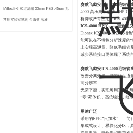
赛默飞戴安ICS-4000毛细
Millex® 针式过滤器 33mm PES .45um 无
4000 高压离子色谱（H
析抑或严苛应用，ICS-400
菌
常用实验室试剂 台盼蓝 溶液
ICS-4000 HPIC——重
Dionex ICS-4000
能可以在不牺牲分析速度的
上实现高通量。降低毛细管
减少系统接口更体现了系统
赛默飞戴安ICS-4000毛细
改善分离效果，增加样品通
高分辨率
无需平衡，实现每周7 天，每
“零”死体积，高信噪比，峰
用途广泛
采用的RFIC“只加水”—
集成式设计、模块化分区，
提供电导、电化学和电荷检