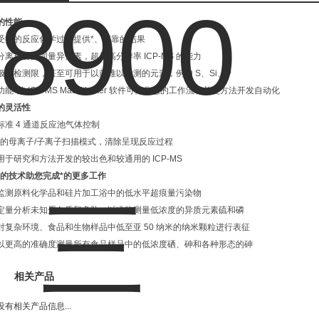
的性能
受控的反应化学过程提供*、可靠的结果
分离重叠的同量异位素，超越高分辨率 ICP-MS 的能力
极低检测限，甚至可用于以前难以检测的元素，例如 S、Si、P
功能*的 ICP-MS MassHunter 软件可简化您的工作流程并使方法开发自动化
的灵活性
标准 4 通道反应池气体控制
*的母离子/子离子扫描模式，清除呈现反应过程
用于研究和方法开发的较出色和较通用的 ICP-MS
*的技术助您完成*的更多工作
监测原料化学品和硅片加工浴中的低水平超痕量污染物
定量分析未知蛋白质和多肽，以准确测量低浓度的异质元素硫和磷
对复杂环境、食品和生物样品中低至亚 50 纳米的纳米颗粒进行表征
以更高的准确度测量所有食品样品中的低浓度硒、砷和各种形态的砷
相关产品
没有相关产品信息...