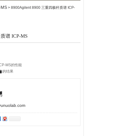
-MS
> 8900Agilent 8900 三重四极杆质谱 ICP-
杆质谱 ICP-MS
 ICP-MS的性能
靠的结果
率 ICP-MS 的能力
检测的元素，例如 S、Si、P
unter 软件可简化您的工作流程并使方法开发自动化
9
uolab.com