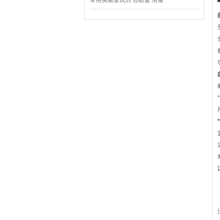
常用实验室试剂 台盼蓝 溶液