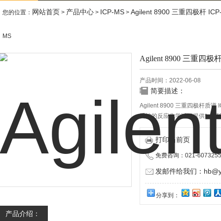
网站首页
产品中心
ICP-MS
Agilent 8900 三重四极杆 ICP
您的位置：
>
>
>
MS
Agilent 8900 三重四极
产品时间：2022-06-08
简要描述：
Agilent 8900 三重四极杆质谱
受控的反应化学过程提供*、可
分离重叠的同量异位素，超越高分辨
极低检测限，甚至可用于以前难以
打印当前页
功能*的 ICP-MS MassH
免费咨询：021-6073255
发邮件给我们：hb@yun
分享到：
产品介绍：