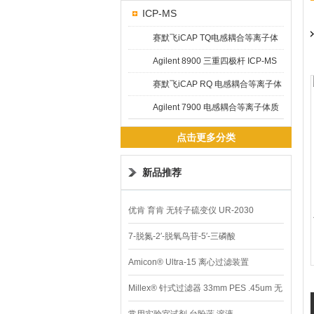
ICP-MS
赛默飞iCAP TQ电感耦合等离子体
质谱仪
Agilent 8900 三重四极杆 ICP-MS
赛默飞iCAP RQ 电感耦合等离子体
质谱仪
Agilent 7900 电感耦合等离子体质
谱仪
点击更多分类
新品推荐
优肯 育肯 无转子硫变仪 UR-2030
7-脱氮-2′-脱氧鸟苷-5′-三磷酸
Amicon® Ultra-15 离心过滤装置
Millex® 针式过滤器 33mm PES .45um 无
菌